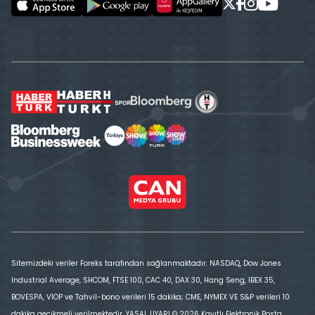
Sitemizdeki veriler Foreks tarafından sağlanmaktadır. NASDAQ, Dow Jones
Industrial Average, SHCOM, FTSE 100, CAC 40, DAX 30, Hang Seng, IBEX 35,
BOVESPA, VİOP ve Tahvil-bono verileri 15 dakika; CME, NYMEX VE S&P verileri 10
dakika gecikmeli verilmektedir. YASAL UYARI © 2026 Kayıtlı Elektronik Posta