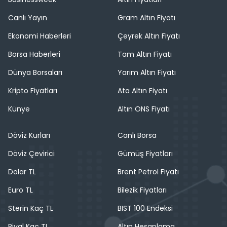
Canlı Yayın
Gram Altın Fiyatı
Ekonomi Haberleri
Çeyrek Altın Fiyatı
Borsa Haberleri
Tam Altın Fiyatı
Dünya Borsaları
Yarım Altın Fiyatı
Kripto Fiyatları
Ata Altın Fiyatı
Künye
Altın ONS Fiyatı
Döviz Kurları
Canlı Borsa
Döviz Çevirici
Gümüş Fiyatları
Dolar TL
Brent Petrol Fiyatı
Euro TL
Bilezik Fiyatları
Sterin Kaç TL
BIST 100 Endeksi
Riyal Kaç TL
Altın Hesaplama