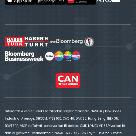
Sitemizdeki veriler Foreks tarafından sağlanmaktadır. NASDAQ, Dow Jones
Industrial Average, SHCOM, FTSE 100, CAC 40, DAX 30, Hang Seng, IBEX 35,
BOVESPA, VİOP ve Tahvil-bono verileri 15 dakika; CME, NYMEX VE S&P verileri 10
dakika gecikmeli verilmektedir. YASAL UYARI © 2026 Kayıtlı Elektronik Posta