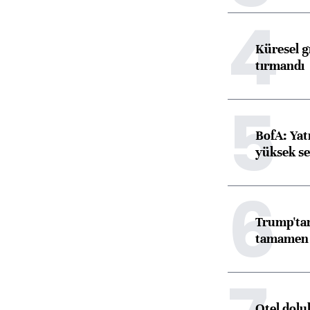
4
Küresel gı
tırmandı
5
BofA: Yatı
yüksek se
6
Trump'tan
tamamen o
Otel dolu