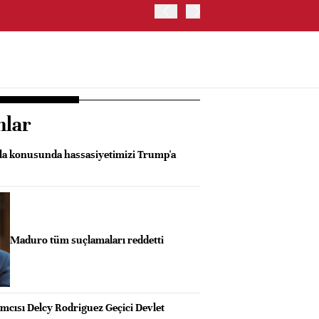
TRUMP: WARSH OLDUKÇA 
nlar
la konusunda hassasiyetimizi Trump'a
Maduro tüm suçlamaları reddetti
cısı Delcy Rodriguez Geçici Devlet