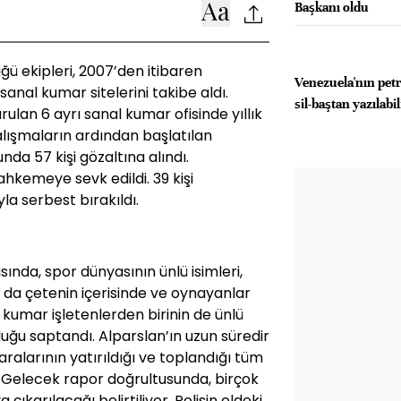
Başkanı oldu
ü ekipleri, 2007’den itibaren
Venezuela'nın petr
sanal kumar sitelerini takibe aldı.
sil-baştan yazılabi
rulan 6 ayrı sanal kumar ofisinde yıllık
 Çalışmaların ardından başlatılan
a 57 kişi gözaltına alındı.
kemeye sevk edildi. 39 kişi
yla serbest bırakıldı.
nda, spor dünyasının ünlü isimleri,
n da çetenin içerisinde ve oynayanlar
 kumar işletenlerden birinin de ünlü
ğu saptandı. Alparslan’ın uzun süredir
aralarının yatırıldığı ve toplandığı tüm
 Gelecek rapor doğrultusunda, birçok
ıkarılacağı belirtiliyor. Polisin eldeki