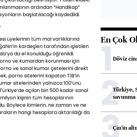
mamlanmasının ardından “Handikap”
yonların başlatılacağı kaydedildi.
U
En Çok O
 üyelerinin tüm mal varlıklarına
1
 Şahin’in kardeşleri tarafından işletilen
da’ya da el konulduğu öğrenildi.
Döviz cins
porno ve kumardan korunması için
porno ve sanal kumar çetelerini direkt
2
rek, porno sitelerini kapatan TİB’in
umar sitelerinden yalnızca 100’ünü
Türkiye, 
i, Türkiye’de açılan bin 500 kadar sanal
savunma 
ilyon kişinin tüm hesaplarının
du. Böylece kimlerin, ne zaman ve ne
3
raların hangi hesaplara aktarıldığı da
Çin'in alt