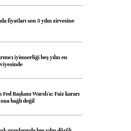
da fiyatları son 3 yılın zirvesine
rımcı iyimserliği beş yılın en
viyesinde
 Fed Başkanı Warsh'a: Faiz kararı
na bağlı değil
luk oranlarında beş yılın düşük