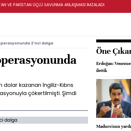
STAN VE PAKİSTAN ÜÇLÜ SAVUNMA ANLAŞMASI İMZALADI
 operasyonunda 2’nci dalga
Öne Çıka
 operasyonunda
Erdoğan: Venezue
ilettik
 dolar kazanan İngiliz-Kıbrıs
asyonuyla çökertilmişti. Şimdi
Maduro'nun yardım