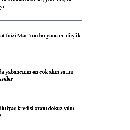
yı
t faizi Mart'tan bu yana en düşük
 yabancının en çok alım satım
sseler
ihtiyaç kredisi oranı dokuz yılın
e