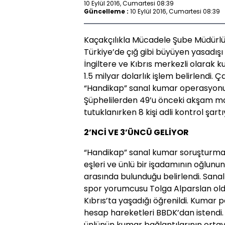
10 Eylül 2016, Cumartesi 08:39
Güncelleme :
10 Eylül 2016, Cumartesi 08:39
Kaçakçılıkla Mücadele Şube Müdürlüğ
Türkiye’de çığ gibi büyüyen yasadışı 
İngiltere ve Kıbrıs merkezli olarak ku
1.5 milyar dolarlık işlem belirlendi.
“Handikap” sanal kumar operasyonund
Şüphelilerden 49’u önceki akşam mah
tutuklanırken 8 kişi adli kontrol şartı
2’NCİ VE 3’ÜNCÜ GELİYOR
“Handikap” sanal kumar soruşturması
eşleri ve ünlü bir işadamının oğlunu
arasında bulunduğu belirlendi. Sanal
spor yorumcusu Tolga Alparslan oldu
Kıbrıs’ta yaşadığı öğrenildi. Kumar p
hesap hareketleri BBDK’dan istendi.
ünlünün kumar bağlantılarının ortaya ç