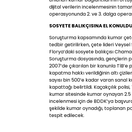
dijital verilerin incelenmesinin ta
operasyonunda 2. ve 3. dalga operas
SOSYETE BALIKÇISINA EL KONULD
Soruşturma kapsamında kumar çetesi
tedbir getirilirken, çete lideri Veysel
Florya’daki sosyete balıkçısı Chama
Soruşturma dosyasında, gençlerin 
2007’de çıkarılan bir kanunla TİB’e 
kapatma hakkı verildiğinin altı çizile
sayısı bin 500’e kadar varan sanal k
kapattağı belirtildi. Kaçakçılık polis
kumar sitesinde kumar oynayan 2.5 m
incelenmesi için de BDDK’ya başvur
şekilde kumar oynadığı, toplanan pa
tespit edilecek.