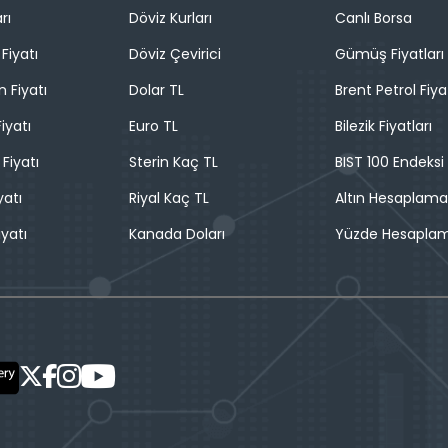
rı
Döviz Kurları
Canlı Borsa
Fiyatı
Döviz Çevirici
Gümüş Fiyatları
n Fiyatı
Dolar TL
Brent Petrol Fiya
iyatı
Euro TL
Bilezik Fiyatları
 Fiyatı
Sterin Kaç TL
BIST 100 Endeksi
yatı
Riyal Kaç TL
Altın Hesaplama
iyatı
Kanada Doları
Yüzde Hesapla