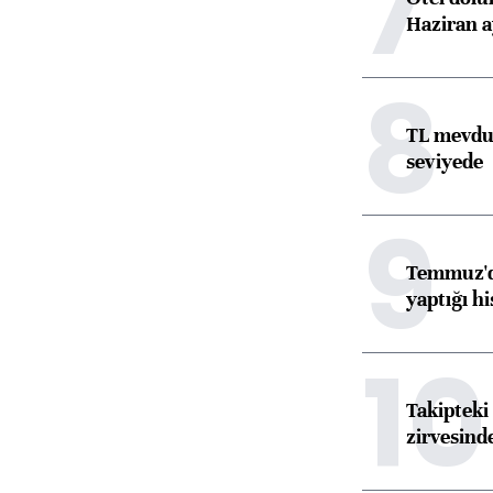
7
Haziran a
8
TL mevdua
seviyede
9
Temmuz'da
yaptığı hi
10
Takipteki 
zirvesind