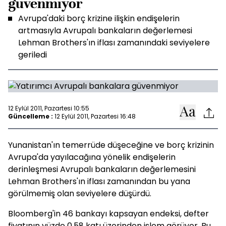
güvenmiyor
Avrupa'daki borç krizine ilişkin endişelerin
artmasıyla Avrupalı bankaların değerlemesi
Lehman Brothers'ın iflası zamanındaki seviyelere
geriledi
12 Eylül 2011, Pazartesi 10:55
Güncelleme :
12 Eylül 2011, Pazartesi 16:48
Yunanistan'ın temerrüde düşeceğine ve borç krizinin
Avrupa'da yayılacağına yönelik endişelerin
derinleşmesi Avrupalı bankaların değerlemesini
Lehman Brothers'ın iflası zamanından bu yana
görülmemiş olan seviyelere düşürdü.
Bloomberg'in 46 bankayı kapsayan endeksi, defter
fiyatının yüzde 0.58 katı üzerinden işlem görüyor. Bu