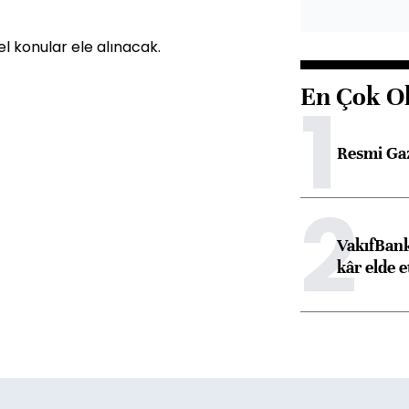
sel konular ele alınacak.
En Çok O
1
Resmi Ga
2
VakıfBank
kâr elde e