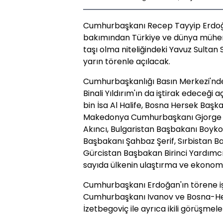
Cumhurbaşkanı Recep Tayyip Erdoğan'
bakımından Türkiye ve dünya mühendi
taşı olma niteliğindeki Yavuz Sulta
yarın törenle açılacak.
Cumhurbaşkanlığı Basın Merkezi'nd
Binali Yıldırım'ın da iştirak edeceği
bin İsa Al Halife, Bosna Hersek Başk
Makedonya Cumhurbaşkanı Gjorge 
Akıncı, Bulgaristan Başbakanı Boyko
Başbakanı Şahbaz Şerif, Sırbistan Ba
Gürcistan Başbakan Birinci Yardımcısı
sayıda ülkenin ulaştırma ve ekonomi
Cumhurbaşkanı Erdoğan'ın törene 
Cumhurbaşkanı Ivanov ve Bosna-Her
İzetbegoviç ile ayrıca ikili görüşme