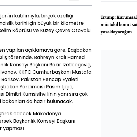
ın katılımıyla, birçok özelliği
Trump: Kurumsal 
slik tarihi için büyük bir kilometre
müstakil konut sa
n Selim Köprüsü ve Kuzey Çevre Otoyolu
yasaklayacağım
en yapılan açıklamaya göre, Başbakan
 açılış töreninde, Bahreyn Kralı Hamed
anlık Konseyi Başkanı Bakir İzetbegoviç,
Ivanov, KKTC Cumhurbaşkanı Mustafa
 Borisov, Pakistan Pencap Eyaleti
şbakan Yardımcısı Rasim Ljajic,
 Dimitri Kumsisihvili'nin yanı sıra çok
 bakanları da hazır bulunacak.
iştirak edecek Makedonya
sek Başkanlık Konseyi Başkanı
ler yapması