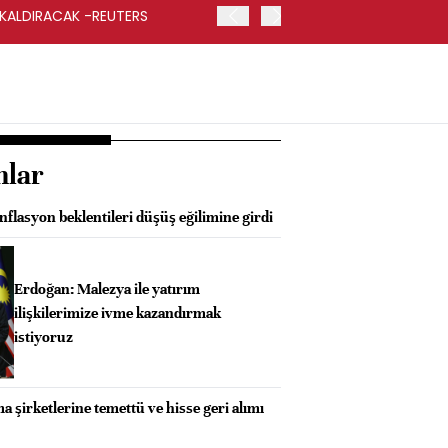
 KALDIRACAK -REUTERS
ABD DIŞİŞLERİ BAKANLIĞI
UYGULANACAK
nlar
lasyon beklentileri düşüş eğilimine girdi
Erdoğan: Malezya ile yatırım
ilişkilerimize ivme kazandırmak
istiyoruz
şirketlerine temettü ve hisse geri alımı