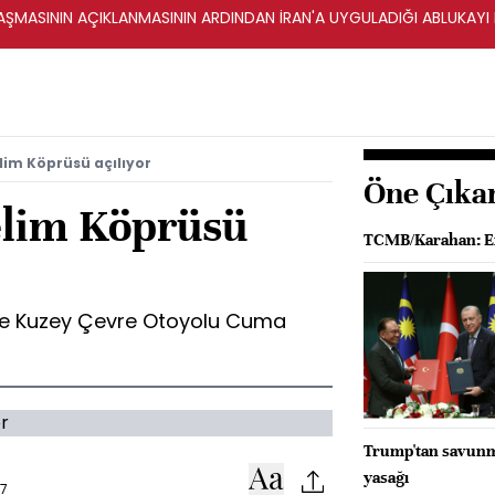
ŞMASININ AÇIKLANMASININ ARDINDAN İRAN'A UYGULADIĞI ABLUKAYI
lim Köprüsü açılıyor
Öne Çıka
elim Köprüsü
TCMB/Karahan: Enf
ve Kuzey Çevre Otoyolu Cuma
Trump'tan savunma 
yasağı
47