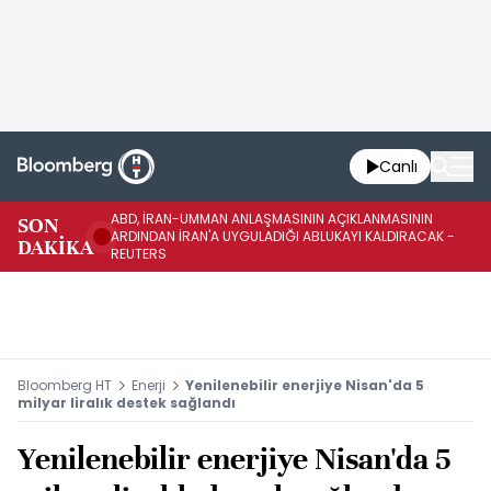
Canlı
ABD, İRAN-UMMAN ANLAŞMASININ AÇIKLANMASININ
AB
SON
ARDINDAN İRAN'A UYGULADIĞI ABLUKAYI KALDIRACAK -
GE
DAKİKA
REUTERS
UY
Bloomberg HT
Enerji
Yenilenebilir enerjiye Nisan'da 5
milyar liralık destek sağlandı
Yenilenebilir enerjiye Nisan'da 5