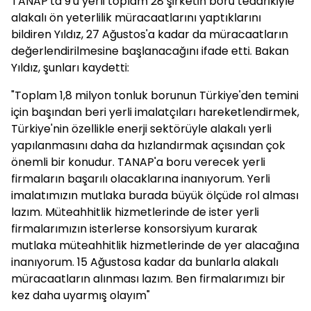
TANAP'ta 9'u yerli toplam 28 şirketin boru tedarikiyle
alakalı ön yeterlilik müracaatlarını yaptıklarını
bildiren Yıldız, 27 Ağustos'a kadar da müracaatların
değerlendirilmesine başlanacağını ifade etti. Bakan
Yıldız, şunları kaydetti:
"Toplam 1,8 milyon tonluk borunun Türkiye'den temini
için başından beri yerli imalatçıları hareketlendirmek,
Türkiye'nin özellikle enerji sektörüyle alakalı yerli
yapılanmasını daha da hızlandırmak açısından çok
önemli bir konudur. TANAP'a boru verecek yerli
firmaların başarılı olacaklarına inanıyorum. Yerli
imalatımızın mutlaka burada büyük ölçüde rol alması
lazım. Müteahhitlik hizmetlerinde de ister yerli
firmalarımızın isterlerse konsorsiyum kurarak
mutlaka müteahhitlik hizmetlerinde de yer alacağına
inanıyorum. 15 Ağustosa kadar da bunlarla alakalı
müracaatların alınması lazım. Ben firmalarımızı bir
kez daha uyarmış olayım"