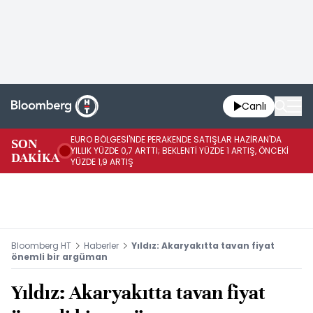
Canlı
EURO BÖLGESİ'NDE PERAKENDE SATIŞLAR HAZİRAN'DA
EU
SON
YILLIK YÜZDE 0,7 ARTTI; BEKLENTİ YÜZDE 1 ARTIŞ, ÖNCEKİ
AY
DAKİKA
YÜZDE 1,9 ARTIŞ
ÖN
Bloomberg HT
Haberler
Yıldız: Akaryakıtta tavan fiyat
önemli bir argüman
Yıldız: Akaryakıtta tavan fiyat