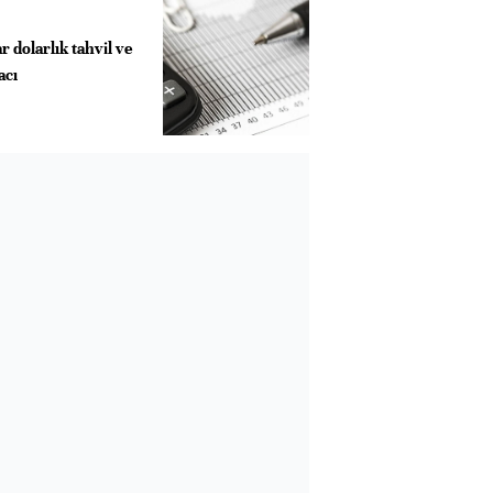
r dolarlık tahvil ve
racı