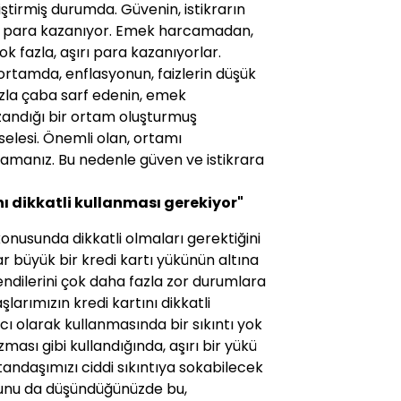
ğiştirmiş durumda. Güvenin, istikrarın
n para kazanıyor. Emek harcamadan,
fazla, aşırı para kazanıyorlar.
 ortamda, enflasyonun, faizlerin düşük
zla çaba sarf edenin, emek
zandığı bir ortam oluşturmuş
selesi. Önemli olan, ortamı
ğlamanız. Bu nedenle güven ve istikrara
ı dikkatli kullanması gerekiyor"
konusunda dikkatli olmaları gerektiğini
lar büyük bir kredi kartı yükünün altına
kendilerini çok daha fazla zor durumlara
arımızın kredi kartını dikkatli
ı olarak kullanmasında bir sıkıntı yok
ası gibi kullandığında, aşırı bir yükü
ndaşımızı ciddi sıkıntıya sokabilecek
uğunu da düşündüğünüzde bu,