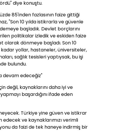
ördü" diye konuştu.
üzde 85'inden fazlasının faize gittiği
z, "Son 10 yılda istikrarla ve güvenle
ödemeye başladık. Devlet borçlarını
rilen politikalar izledik ve eskiden faize
et olarak dönmeye başladı. Son 10
kadar yollar, hastaneler, üniversiteler,
ları, sağlık tesisleri yaptıysak, bu işi
nde bulundu.
ya devam edeceğiz"
in değil, kaynaklarını daha iyi ve
er yapmayı başardığını ifade eden
eyecek. Türkiye yine güven ve istikrar
am edecek ve kaynaklarımızı verimli
nu da faizi de tek haneye indirmiş bir