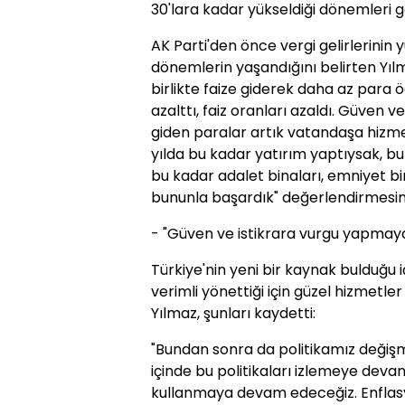
30'lara kadar yükseldiği dönemleri g
AK Parti'den önce vergi gelirlerinin y
dönemlerin yaşandığını belirten Yılma
birlikte faize giderek daha az para 
azalttı, faiz oranları azaldı. Güven ve
giden paralar artık vatandaşa hizm
yılda bu kadar yatırım yaptıysak, bu 
bu kadar adalet binaları, emniyet bina
bununla başardık" değerlendirmesi
- "Güven ve istikrara vurgu yapma
Türkiye'nin yeni bir kaynak bulduğu iç
verimli yönettiği için güzel hizmetl
Yılmaz, şunları kaydetti:
"Bundan sonra da politikamız değişm
içinde bu politikaları izlemeye dev
kullanmaya devam edeceğiz. Enflasyo