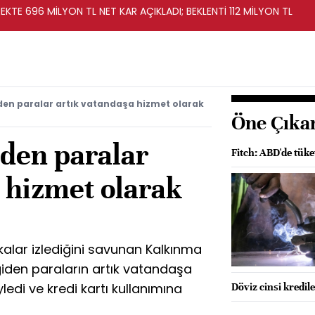
KTE 696 MİLYON TL NET KAR AÇIKLADI; BEKLENTİ 112 MİLYON TL
iden paralar artık vatandaşa hizmet olarak
Öne Çıka
iden paralar
Fitch: ABD'de tüke
 hizmet olarak
alar izlediğini savunan Kalkınma
giden paraların artık vatandaşa
di ve kredi kartı kullanımına
Döviz cinsi kredil