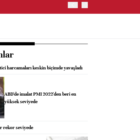
ABD'DE NASDAQ 100 ENDE
nlar
tici harcamaları keskin biçimde yavaşladı
ABD'de imalat PMI 2022'den beri en
yüksek seviyede
er rekor seviyede