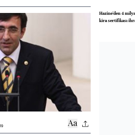
Hazine'den 4 milya
kira sertifikası ih
19