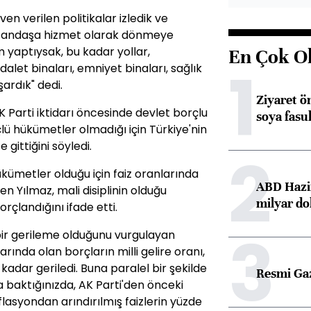
n verilen politikalar izledik ve
vatandaşa hizmet olarak dönmeye
m yaptıysak, bu kadar yollar,
En Çok O
1
dalet binaları, emniyet binaları, sağlık
şardık" dedi.
Ziyaret ö
 Parti iktidarı öncesinde devlet borçlu
soya fasul
ü hükümetler olmadığı için Türkiye'nin
 gittiğini söyledi.
2
hükümetler olduğu için faiz oranlarında
ABD Hazi
n Yılmaz, mali disiplinin olduğu
milyar do
çlandığını ifade etti.
3
i bir gerileme olduğunu vurgulayan
arında olan borçların milli gelire oranı,
a kadar geriledi. Buna paralel bir şekilde
Resmi Ga
ara baktığınızda, AK Parti'den önceki
flasyondan arındırılmış faizlerin yüzde