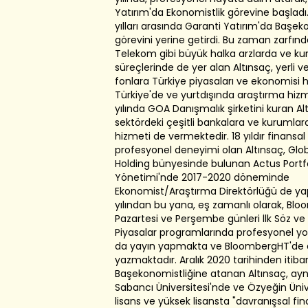
Yatırım'da Ekonomistlik görevine başladı
yılları arasında Garanti Yatırım'da Başek
görevini yerine getirdi. Bu zaman zarfınd
Telekom gibi büyük halka arzlarda ve ku
süreçlerinde de yer alan Altınsaç, yerli 
fonlara Türkiye piyasaları ve ekonomisi 
Türkiye'de ve yurtdışında araştırma hizm
yılında GOA Danışmalık şirketini kuran Al
sektördeki çeşitli bankalara ve kurumla
hizmeti de vermektedir. 18 yıldır finansal
profesyonel deneyimi olan Altınsaç, Glob
Holding bünyesinde bulunan Actus Port
Yönetimi'nde 2017-2020 döneminde
Ekonomist/Araştırma Direktörlüğü de yap
yılından bu yana, eş zamanlı olarak, Bl
Pazartesi ve Perşembe günleri İlk Söz ve
Piyasalar programlarında profesyonel y
da yayın yapmakta ve BloombergHT'de 
yazmaktadır. Aralık 2020 tarihinden itib
Başekonomistliğine atanan Altınsaç, ay
Sabancı Üniversitesi'nde ve Özyeğin Üniv
lisans ve yüksek lisansta "davranışsal fin