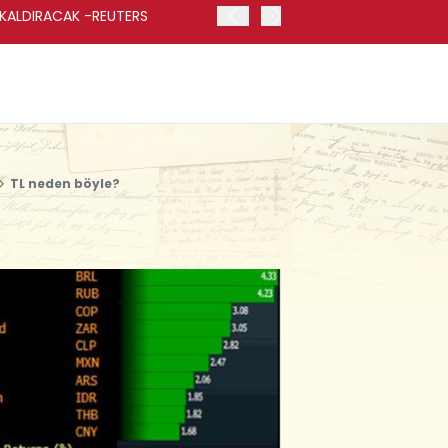
 KALDIRACAK -REUTERS
ABD DIŞİŞLERİ BAKANLIĞI
UYGULANACAK
TL neden böyle?