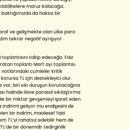
latilitelere maruz kalacağız.
 baktığımızda da haksız bir
araf ve gelişmekte olan ülke para
izim tekrar negatif ayrışıyor
plantısını takip edeceğiz. Faiz
aratan toplantı Mart ayı toplantısı.
 notlarındaki cümleler kritik
orursa TL için destekleyici olur.
le var, biri sıkı duruşun korunacağına
ası halinde ilave parasal sıkılaştırma
ede bir miktar gevşemeyi işaret eden
z indirimi geliyor mu endişesini de
elen bir indirim, maalesef faizi
em TL’yi rahatsız edebilir hem de
. TL’de bir dönemdir tedirginlik