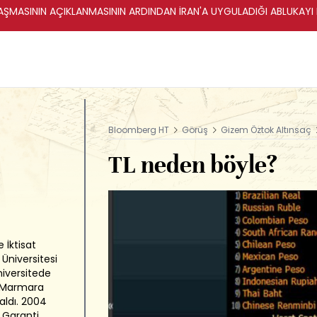
ŞMASININ AÇIKLANMASININ ARDINDAN İRAN'A UYGULADIĞI ABLUKAYI
Bloomberg HT
Görüş
Gizem Öztok Altınsaç
TL neden böyle?
 İktisat
Üniversitesi
niversitede
ni Marmara
aldı. 2004
 Garanti