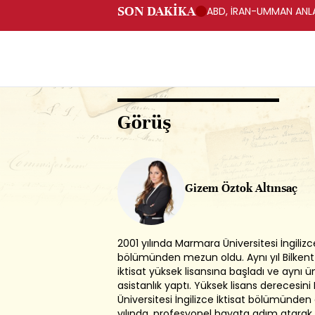
SON DAKİKA
ABD, İRAN-UMMAN ANLA
Görüş
Gizem Öztok Altınsaç
2001 yılında Marmara Üniversitesi İngilizce
bölümünden mezun oldu. Aynı yıl Bilkent 
iktisat yüksek lisansına başladı ve aynı ü
asistanlık yaptı. Yüksek lisans derecesi
Üniversitesi İngilizce İktisat bölümünden 
yılında, profesyonel hayata adım atarak,