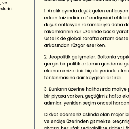
, ve
lerini
1. Aralık ayında düşük gelen enflasy
erken faiz indirir mi” endişesini tetik
düşük enflasyon rakamlarıyla daha da 
rakamlarının kur üzerinde baskı yarattı
Üstelik de global tarafta ortam destek
arkasından rüzgar eserken.
2. Jeopolitik gelişmeler. Boltonla yap
gergin bir politik ortamın gündeme g
ekonomimize dair hiç de yerinde olmay
fonlanmasına dair kaygıları artırdı.
3. Bunların üzerine halihazırda maliye 
bir piyasa varken, geçtiğimiz hafta e
adımlar, yeniden seçim öncesi harcama
Dikkat ederseniz aslında olan major b
ve endişe üzerinden gitmekte. Geçmi
piyasa, her ufak tedirginlikte şiddetli