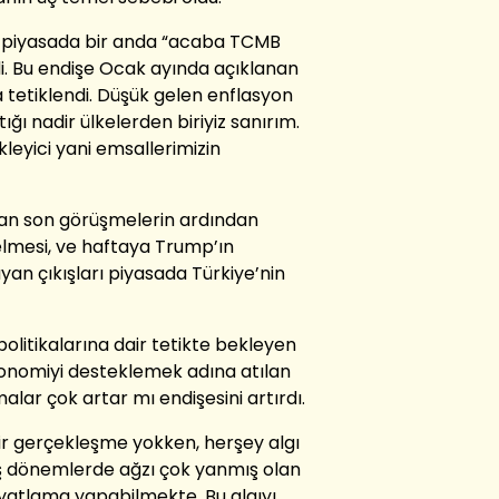
on piyasada bir anda “acaba TCMB
ledi. Bu endişe Ocak ayında açıklanan
tetiklendi. Düşük gelen enflasyon
ğı nadir ülkelerden biriyiz sanırım.
leyici yani emsallerimizin
ılan son görüşmelerin ardından
elmesi, ve haftaya Trump’ın
an çıkışları piyasada Türkiye’nin
politikalarına dair tetikte bekleyen
konomiyi desteklemek adına atılan
lar çok artar mı endişesini artırdı.
ir gerçekleşme yokken, herşey algı
ş dönemlerde ağzı çok yanmış olan
 fiyatlama yapabilmekte. Bu algıyı