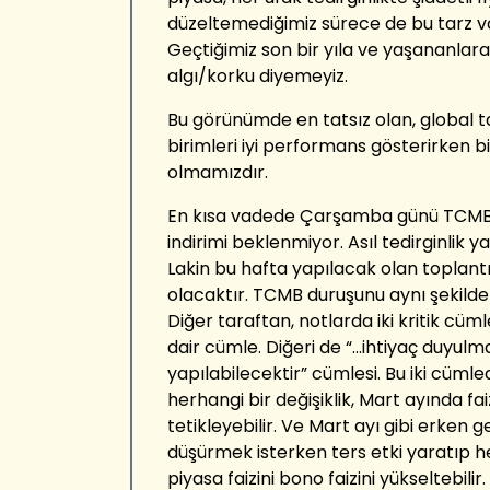
düzeltemediğimiz sürece de bu tarz vo
Geçtiğimiz son bir yıla ve yaşananlara
algı/korku diyemeyiz.
Bu görünümde en tatsız olan, global t
birimleri iyi performans gösterirken b
olmamızdır.
En kısa vadede Çarşamba günü TCMB to
indirimi beklenmiyor. Asıl tedirginlik y
Lakin bu hafta yapılacak olan toplantı
olacaktır. TCMB duruşunu aynı şekilde k
Diğer taraftan, notlarda iki kritik cüm
dair cümle. Diğeri de “...ihtiyaç duyulm
yapılabilecektir” cümlesi. Bu iki cüml
herhangi bir değişiklik, Mart ayında fai
tetikleyebilir. Ve Mart ayı gibi erken g
düşürmek isterken ters etki yaratıp h
piyasa faizini bono faizini yükseltebilir