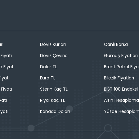
rı
Döviz Kurları
Canlı Borsa
Fiyatı
Döviz Çevirici
Gümüş Fiyatları
n Fiyatı
Dolar TL
Brent Petrol Fiya
iyatı
Euro TL
Bilezik Fiyatları
 Fiyatı
Sterin Kaç TL
BIST 100 Endeksi
yatı
Riyal Kaç TL
Altın Hesaplama
iyatı
Kanada Doları
Yüzde Hesapla