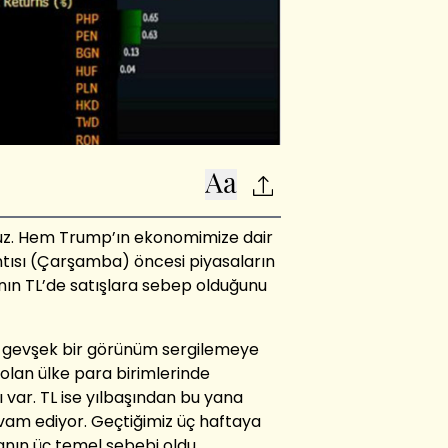
oruz. Hem Trump’ın ekonomimize dair
tısı (Çarşamba) öncesi piyasaların
ın TL’de satışlara sebep olduğunu
a gevşek bir görünüm sergilemeye
olan ülke para birimlerinde
 var. TL ise yılbaşından bu yana
am ediyor. Geçtiğimiz üç haftaya
nın üç temel sebebi oldu.