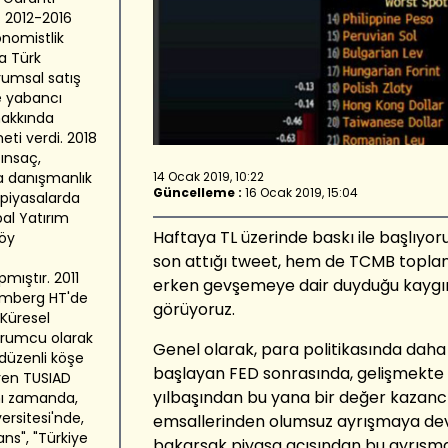
. 2012-2016
onomistlik
a Türk
rumsal satış
ve yabancı
hakkında
eti verdi. 2018
tınsaç,
14 Ocak 2019, 10:22
ra danışmanlık
Güncelleme :
16 Ocak 2019, 15:04
 piyasalarda
al Yatırım
Haftaya TL üzerinde baskı ile başlıy
föy
son attığı tweet, hem de TCMB toplan
mıştır. 2011
erken gevşemeye dair duyduğu kaygın
oomberg HT'de
görüyoruz.
 Küresel
orumcu olarak
Genel olarak, para politikasında dah
düzenli köşe
başlayan FED sonrasında, gelişmekte 
aren TUSIAD
yılbaşından bu yana bir değer kazancı
nı zamanda,
ersitesi'nde,
emsallerinden olumsuz ayrışmaya dev
ans", "Türkiye
bakarsak piyasa açısından bu ayrışma