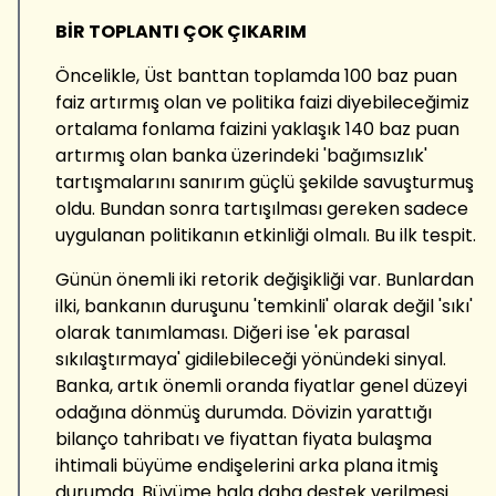
BİR TOPLANTI ÇOK ÇIKARIM
Öncelikle, Üst banttan toplamda 100 baz puan
faiz artırmış olan ve politika faizi diyebileceğimiz
ortalama fonlama faizini yaklaşık 140 baz puan
artırmış olan banka üzerindeki 'bağımsızlık'
tartışmalarını sanırım güçlü şekilde savuşturmuş
oldu. Bundan sonra tartışılması gereken sadece
uygulanan politikanın etkinliği olmalı. Bu ilk tespit.
Günün önemli iki retorik değişikliği var. Bunlardan
ilki, bankanın duruşunu 'temkinli' olarak değil 'sıkı'
olarak tanımlaması. Diğeri ise 'ek parasal
sıkılaştırmaya' gidilebileceği yönündeki sinyal.
Banka, artık önemli oranda fiyatlar genel düzeyi
odağına dönmüş durumda. Dövizin yarattığı
bilanço tahribatı ve fiyattan fiyata bulaşma
ihtimali büyüme endişelerini arka plana itmiş
durumda. Büyüme hala daha destek verilmesi