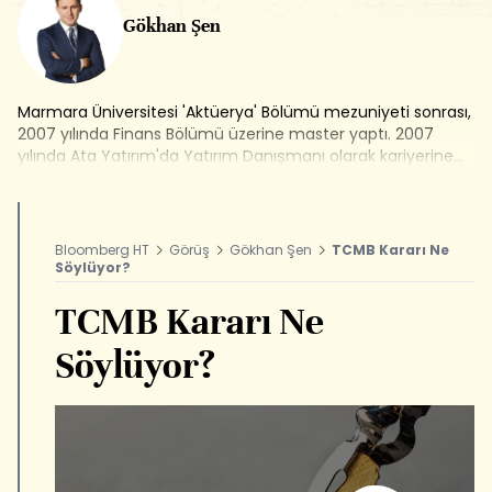
Gökhan Şen
Marmara Üniversitesi 'Aktüerya' Bölümü mezuniyeti sonrası,
2007 yılında Finans Bölümü üzerine master yaptı. 2007
yılında Ata Yatırım'da Yatırım Danışmanı olarak kariyerine
başladı, 2009 yılından itibaren Fon ve Portföy Yöneticisi
olarak devam etti. 2010-2013 yılları arasında Bloomberg
HT'de Araştırma Müdürü olarak görev aldı. 2013-2015 yılları
arasında Ak Yatırım'da Uluslararası Piyasalar Araştırma
Bloomberg HT
Görüş
Gökhan Şen
TCMB Kararı Ne
Müdürü olarak çalıştı. Bloomberg HT'de Eonomi
Söylüyor?
Koordinatörlüğü görevinin ardından Genel Yayın Yönetmeni
olarak görev yaptı.
TCMB Kararı Ne
Söylüyor?