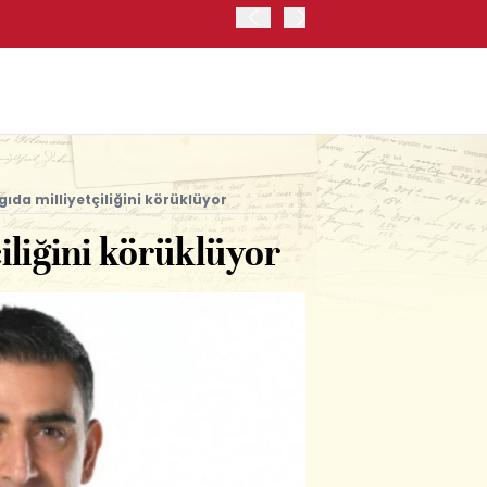
JAPONYA BORSASI'NDA TO
gıda milliyetçiliğini körüklüyor
çiliğini körüklüyor