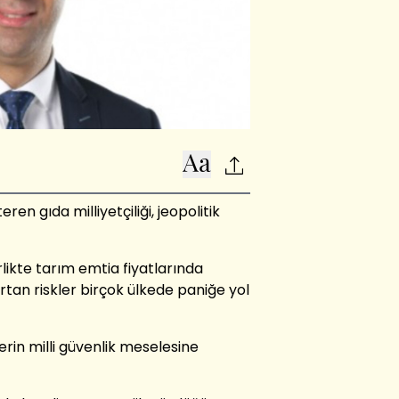
n gıda milliyetçiliği, jeopolitik
rlikte tarım emtia fiyatlarında
artan riskler birçok ülkede paniğe yol
rin milli güvenlik meselesine