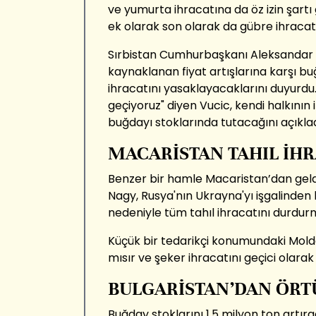
ve yumurta ihracatına da öz izin şartı
ek olarak son olarak da gübre ihracatı
Sırbistan Cumhurbaşkanı Aleksandar Vu
kaynaklanan fiyat artışlarına karşı bu
ihracatını yasaklayacaklarını duyurdu
geçiyoruz" diyen Vucic, kendi halkının
buğdayı stoklarında tutacağını açıklad
MACARİSTAN TAHIL İH
Benzer bir hamle Macaristan’dan geld
Nagy, Rusya'nın Ukrayna'yı işgalinden 
nedeniyle tüm tahıl ihracatını durdurma
Küçük bir tedarikçi konumundaki Moldo
mısır ve şeker ihracatını geçici olarak
BULGARİSTAN’DAN ÖRT
Buğday stoklarını 1.5 milyon ton artır