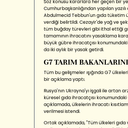
Söz konusu kararlara her geçen bir yen
Cumhurbaşkanlığından yapılan yazıl
Abdulmecid Tebbun'un gıda tüketim ürü
verdiği belirtildi. Cezayir'de yağ ve şek
tüm buğday türevleri gibi ithal ettiği 
tamamının ihracatını yasaklama kara
büyük gübre ihracatçısı konumundaki
da iki aylık bir yasak getirdi.
G7 TARIM BAKANLARIN
Tüm bu gelişmeler ışığında G7 ülkeler
bir açıklama yaptı.
Rusya'nın Ukrayna'yı işgali ile artan a
küresel gıda ihracatçısı konumundaki 
açıklamada, ülkelerin ihracatı kısıtl
verilmesi istendi.
Ortak açıklamada, "Tüm ülkeleri gıda 