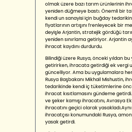
olmak üzere bazı tarım ürünlerinin ihr
yeniden düğmeye bastı. Önemli bir tah
kendi un sanayisi için buğday tedariki
fiyatlarının artışını frenleyecek bir 
deyişle Arjantin, stratejik gördüğü tar
yeniden sınırlama getiriyor. Arjantin 
ihracat kaydını durdurdu.
Bilindiği üzere Rusya, önceki yıldan bu
getirirken, ihracata getirdiği ek verg
güncelliyor. Ama bu uygulamalara her 
Rusya Başbakanı Mikhail Mishustin, ihr
tedarikinde kendi iç tüketimlerine önc
ihracat kısıtlamasını gündeme getirdi
ve şeker kamışı ihracatını, Avrasya Eko
ihracatını geçici olarak yasakladı.A
ihracatçısı konumundaki Rusya, amonyu
yasak getirdi.