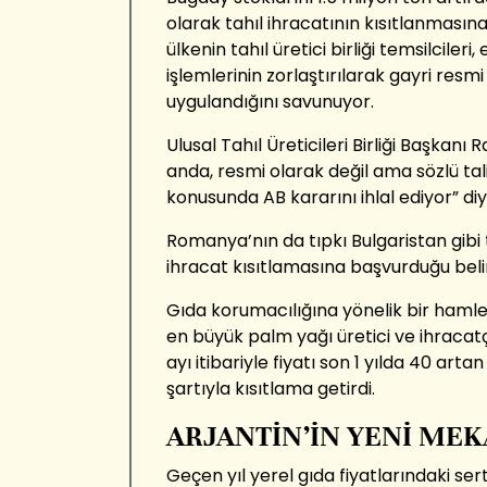
olarak tahıl ihracatının kısıtlanmasın
ülkenin tahıl üretici birliği temsilciler
işlemlerinin zorlaştırılarak gayri resmi
uygulandığını savunuyor.
Ulusal Tahıl Üreticileri Birliği Başkanı 
anda, resmi olarak değil ama sözlü ta
konusunda AB kararını ihlal ediyor” diy
Romanya’nın da tıpkı Bulgaristan gibi t
ihracat kısıtlamasına başvurduğu belirt
Gıda korumacılığına yönelik bir haml
en büyük palm yağı üretici ve ihraca
ayı itibariyle fiyatı son 1 yılda 40 art
şartıyla kısıtlama getirdi.
ARJANTİN’İN YENİ ME
Geçen yıl yerel gıda fiyatlarındaki sert