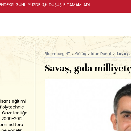
ENDEKSİ GÜNÜ YÜZDE 0,6 DÜŞÜŞLE TAMAMLADI
Bloomberg HT
Görüş
İrfan Donat
Savaş, 
Savaş, gıda milliyet
lisans eğitimi
 Polytechnic
. Gazeteciliğe
ı. 2009-2012
nomi editörü
rüne yönelik