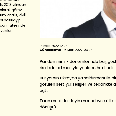
ı. 2013 yılından
olarak görev
m Analiz, Akıllı
ı hazırlayıp
.com sitesinde
yazıları
14 Mart 2022, 12:24
Güncelleme :
15 Mart 2022, 09:34
Pandeminin ilk dönemlerinde baş göstere
risklerin artmasıyla yeniden hortladı.
Rusya’nın Ukrayna’ya saldırması ile bi
görülen sert yükselişler ve tedarikte 
açtı.
Tarım ve gıda, deyim yerindeyse ülkele
dönüştü.