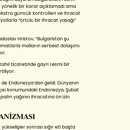
a yönelik bir karar açıklamadı ama
i, ekstra gümrük kontrolleri ve ihracat
 yollarla “örtülü bir ihracat yasağı”
Radoslav Hristov, “Bulgaristan şu
limatlarla malların serbest dolaşımı
or.
ahıl ticaretinde gayri resmi bir
iliyor.
e de Endonezya’dan geldi. Dünyanın
tçısı konumundaki Endonezya, Şubat
an palm yağının ihracatına ön izin
KANİZMASI
 yükselişler sonrası sığır eti başta