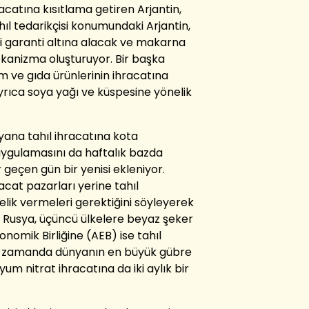
acatına kısıtlama getiren Arjantin,
ıl tedarikçisi konumundaki Arjantin,
ni garanti altına alacak ve makarna
mekanizma oluşturuyor. Bir başka
ım ve gıda ürünlerinin ihracatına
ayrıca soya yağı ve küspesine yönelik
 yana tahıl ihracatına kota
i uygulamasını da haftalık bazda
geçen gün bir yenisi ekleniyor.
acat pazarları yerine tahıl
elik vermeleri gerektiğini söyleyerek
. Rusya, üçüncü ülkelere beyaz şeker
nomik Birliğine (AEB) ise tahıl
ynı zamanda dünyanın en büyük gübre
m nitrat ihracatına da iki aylık bir