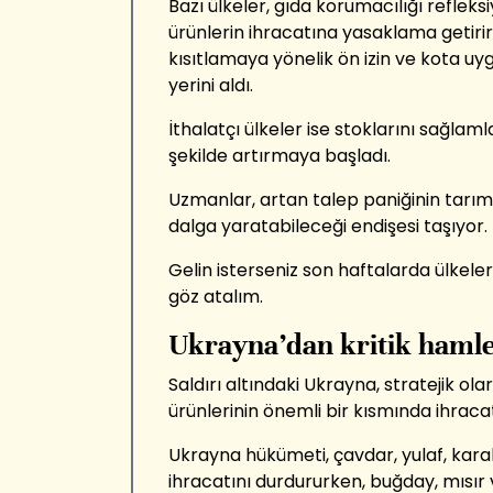
Bazı ülkeler, gıda korumacılığı refleks
ürünlerin ihracatına yasaklama getirirk
kısıtlamaya yönelik ön izin ve kota u
yerini aldı.
İthalatçı ülkeler ise stoklarını sağlam
şekilde artırmaya başladı.
Uzmanlar, artan talep paniğinin tarım 
dalga yaratabileceği endişesi taşıyor.
Gelin isterseniz son haftalarda ülkeler
göz atalım.
Ukrayna’dan kritik haml
Saldırı altındaki Ukrayna, stratejik o
ürünlerinin önemli bir kısmında ihracat
Ukrayna hükümeti, çavdar, yulaf, karab
ihracatını durdururken, buğday, mısır