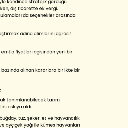
iyle kendince stratejik gördüğü
en, dış ticarette ek vergi,
ygulamaları da seçenekler arasında
laştırmak adına alımlarını agresif
emtia fiyatları açısından yeni bir
 bazında alınan kararlara birlikte bir
e
larak tanımlanabilecek tarım
ını askıya aldı.
uğday, tuz, şeker, et ve hayvancılık
 ve ayçiçek yağı ile kümes hayvanları