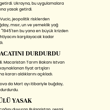
 getirdi. Ukrayna, bu uygulamalara
na yasak getirdi.
cic, jeopolitik risklerden
ğday, mısır, un ve yemeklik yağ
. "1945'ten bu yana en büyük krizden
 ihtiyacını karşılayacak kadar
ı.
RACATINI DURDURDU
i. Macaristan Tarım Bakanı Istvan
kaynaklanan fiyat artışları
 kararı aldıklarını açıkladı.
va da Mart ayı itibariyle buğday,
 durdurdu.
ÜLÜ YASAK
acağını duyuran Bulgaristan, resmi