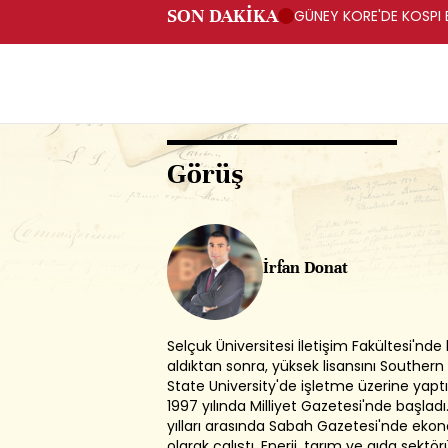
SON DAKİKA
GÜNEY KORE'DE KOSPI 
Görüş
İrfan Donat
Selçuk Üniversitesi İletişim Fakültesi'nde 
aldıktan sonra, yüksek lisansını Southern
State University'de işletme üzerine yaptı
1997 yılında Milliyet Gazetesi'nde başlad
yılları arasında Sabah Gazetesi'nde eko
olarak çalıştı. Enerji, tarım ve gıda sektö