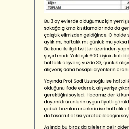
Bu 3 ay evlerde olduğumuz için yemişi
sokağa çıkma kısıtlamalarında da gen
çalıştık elimizden geldiğince. O halde s
aylık mı, haftalık mı, günlük mü yoksa
Bu konu ile ilgili twitter üzerinden y
şaşırtmadı. Yaklaşık 600 kişinin katıldı
haftalık alışveriş yüzde 33, günlük alı
alışveriş daha hesaplı diyenlerin oranı
Yayında Prof Sadi Uzunoğlu ise haftalık 
olduğunu ifade ederek, alışverişe çıkark
gerektiğini söyledi. Hocamız der ki kur
dayanıklı ürünlerin uygun fiyatlı görü
çabuk bozulan ürünlerin ise haftalık o
da tasarruf etkisi yaratabileceğini söyl
Aslında bu biraz da ailelerin gelir gid