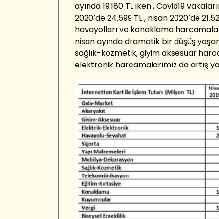
ayında 19.180 TL iken , Covid19 vakala
2020’de 24.599 TL , nisan 2020’de 21.
havayolları ve konaklama harcamalar
nisan ayında dramatik bir düşüş yaşa
sağlık-kozmetik, giyim aksesuar harc
elektronik harcamalarımız da artış y