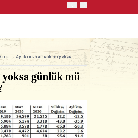
ABD'DE ADP ÖZEL SEKTÖR 
nomisi
Aylık mı, haftalık mı yoksa
mı yoksa günlük mü
?