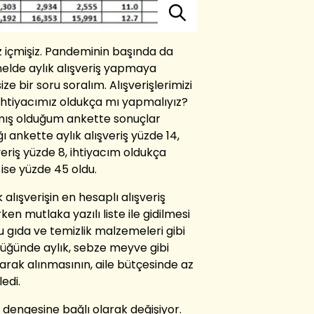
z içmişiz. Pandeminin başında da
elde aylık alışveriş yapmaya
ize bir soru soralım. Alışverişlerimizi
 ihtiyacımız oldukça mı yapmalıyız?
apmış olduğum ankette sonuçlar
ğı ankette aylık alışveriş yüzde 14,
şveriş yüzde 8, ihtiyacım oldukça
 ise yüzde 45 oldu.
alışverişin en hesaplı alışveriş
en mutlaka yazılı liste ile gidilmesi
u gıda ve temizlik malzemeleri gibi
ldüğünde aylık, sebze meyve gibi
larak alınmasının, aile bütçesinde az
edi.
er dengesine bağlı olarak değişiyor.