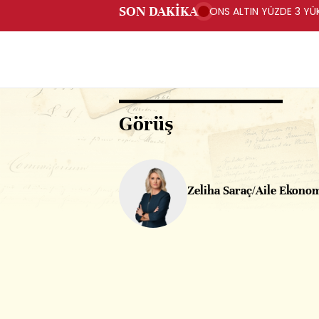
SON DAKİKA
ONS ALTIN YÜZDE 3 YÜKS
Görüş
Zeliha Saraç/Aile Ekonom