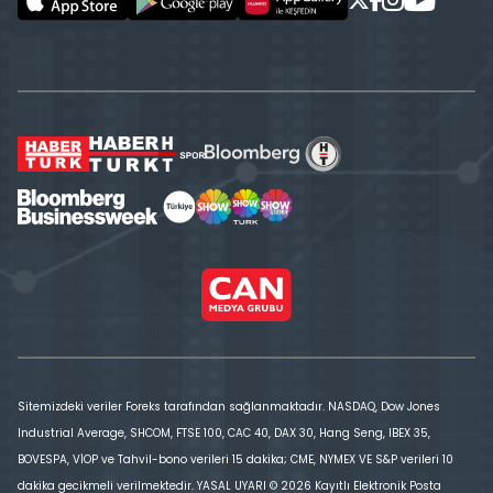
Sitemizdeki veriler Foreks tarafından sağlanmaktadır. NASDAQ, Dow Jones
Industrial Average, SHCOM, FTSE 100, CAC 40, DAX 30, Hang Seng, IBEX 35,
BOVESPA, VİOP ve Tahvil-bono verileri 15 dakika; CME, NYMEX VE S&P verileri 10
dakika gecikmeli verilmektedir. YASAL UYARI © 2026 Kayıtlı Elektronik Posta