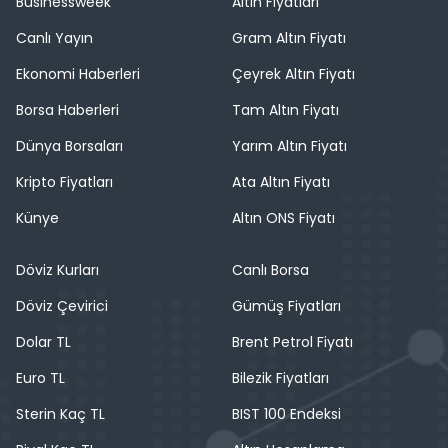
Businessweek
Altın Fiyatları
Canlı Yayın
Gram Altın Fiyatı
Ekonomi Haberleri
Çeyrek Altın Fiyatı
Borsa Haberleri
Tam Altın Fiyatı
Dünya Borsaları
Yarım Altın Fiyatı
Kripto Fiyatları
Ata Altın Fiyatı
Künye
Altın ONS Fiyatı
Döviz Kurları
Canlı Borsa
Döviz Çevirici
Gümüş Fiyatları
Dolar TL
Brent Petrol Fiyatı
Euro TL
Bilezik Fiyatları
Sterin Kaç TL
BIST 100 Endeksi