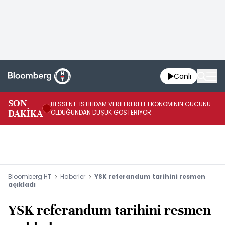
Canlı
AB
SON
BESSENT: İSTİHDAM VERİLERİ REEL EKONOMİNİN GÜCÜNÜ
Fİ
DAKİKA
OLDUĞUNDAN DÜŞÜK GÖSTERİYOR
UY
Bloomberg HT
Haberler
YSK referandum tarihini resmen
açıkladı
YSK referandum tarihini resmen