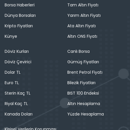
Borsa Haberleri
Tam Altın Fiyatı
Dünya Borsaları
Yarım Altın Fiyatı
Kripto Fiyatları
Ata Altın Fiyatı
Künye
Altın ONS Fiyatı
Döviz Kurları
Canlı Borsa
Döviz Çevirici
Gümüş Fiyatları
Dolar TL
Brent Petrol Fiyatı
Euro TL
Bilezik Fiyatları
Sterin Kaç TL
BIST 100 Endeksi
Riyal Kaç TL
Altın Hesaplama
Kanada Doları
Yüzde Hesaplama
Kişisel Verilerin Korunması