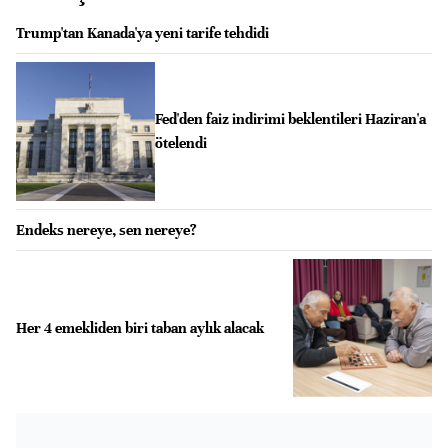
Trump'tan Kanada'ya yeni tarife tehdidi
Fed'den faiz indirimi beklentileri Haziran'a
ötelendi
Endeks nereye, sen nereye?
Her 4 emekliden biri taban aylık alacak