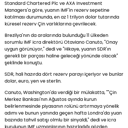
Standard Chartered Plc ve AXA Investment
Managers'a göre, yuanın IMF'in rezerv sepetine
katılması durumunda, en az 1 trilyon dolar tutarında
küresel rezerv Çin varlıklarına çevrilecek.
Brezilya'nın da aralarında bulunduğu 11 ülkeden
sorumlu IMF icra direktörü Otaviano Canuto, "Onay
uygun görünüyor," dedi ve "Hikaye, yuanın SDR'ın
gerekli bir parçası haline geleceği yönünde olacak"
şeklinde konuştu.
SDR, hali hazırda dört rezerv parayı içeriyor ve bunlar
dolar, euro, yen ve sterlin.
Canuto, Washington'da verdiği bir mülakatta, ""Çin
Merkez Bankası'nın Ağustos ayında kurun
belirlenmesinde piyasanın rolünü artırmaya yönelik
adımı ve bunun yanında geçen hafta Londra'da yuan
bazında tahvil satışı olmlu bir sinyaldi," dedi ve icra
kurulunun IMF uzmanlarının hazırladığı gözden