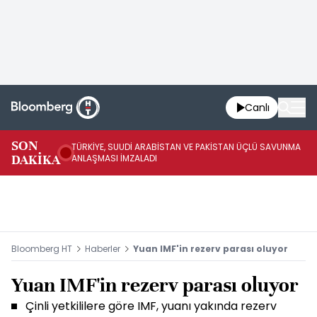
Canlı
SON
TÜRKİYE, SUUDİ ARABİSTAN VE PAKİSTAN ÜÇLÜ SAVUNMA
TR
DAKİKA
ANLAŞMASI İMZALADI
BN
Bloomberg HT
Haberler
Yuan IMF'in rezerv parası oluyor
Yuan IMF'in rezerv parası oluyor
Çinli yetkililere göre IMF, yuanı yakında rezerv