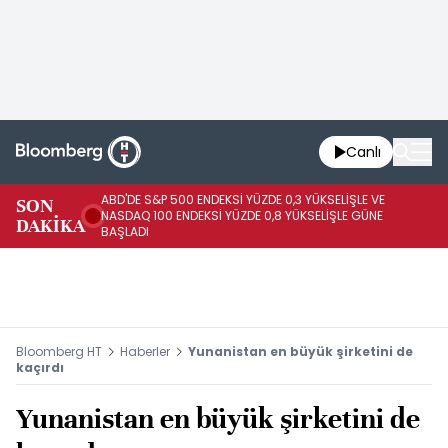
Canlı
ABD'DE S&P 500 ENDEKSİ YÜZDE 0,3 YÜKSELİŞLE VE
SON
HA
NASDAQ 100 ENDEKSİ YÜZDE 0,8 YÜKSELİŞLE GÜNE
DAKİKA
AR
BAŞLADI
Bloomberg HT
Haberler
Yunanistan en büyük şirketini de
kaçırdı
Yunanistan en büyük şirketini de