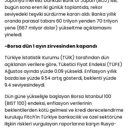
Japonya merkez bankası Bank of Japan (BOJ) ise,
bugün sona eren iki günlük toplantıda, rekor
seviyedeki teşviki sürdürme kararı aldı. Banka yıllık
oranda parasal tabanı 60 trilyon yenden 70 trilyon
yene (667 milyar dolar) yükseltme açıklamasını
yineledi.
-Borsa dün 1 ayın zirvesinden kapandı
Türkiye İstatistik Kurumu (TÜİK) tarafından dün
açıklanan verilere göre, Tüketici Fiyat Endeksi (TÜFE)
Ağustos ayında yüzde 0.09 yükseldi. Enflasyon yıllık
bazda ise yüzde 9.54 artış gösterdi, beklenti yüzde
9.4 seviyesindeydi.
Dün güne yükselişle başlayan Borsa İstanbul 100
(BIST 100) endeksi, enflasyon verilerinin
beklentilerden kötü gelmesi ve kredi derecelendirme
kuruluşu Fitch'in Türkiye bankacılık ve özel sektörüne
ilişkin riskleri vurgulayan raporlarına karşın Rusya-