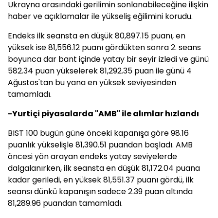
Ukrayna arasındaki gerilimin sonlanabileceğine ilişkin
haber ve açıklamalar ile yükseliş eğilimini korudu.
Endeks ilk seansta en düşük 80,897.15 puanı, en
yüksek ise 81,556.12 puanı gördükten sonra 2. seans
boyunca dar bant içinde yatay bir seyir izledi ve günü
582.34 puan yükselerek 81,292.35 puan ile günü 4
Ağustos'tan bu yana en yüksek seviyesinden
tamamladı.
-Yurtiçi piyasalarda "AMB" ile alımlar hızlandı
BIST 100 bugün güne önceki kapanışa göre 98.16
puanlık yükselişle 81,390.51 puandan başladı. AMB
öncesi yön arayan endeks yatay seviyelerde
dalgalanırken, ilk seansta en düşük 81,172.04 puana
kadar geriledi, en yüksek 81,551.37 puanı gördü, ilk
seansı dünkü kapanışın sadece 2.39 puan altında
81,289.96 puandan tamamladı.