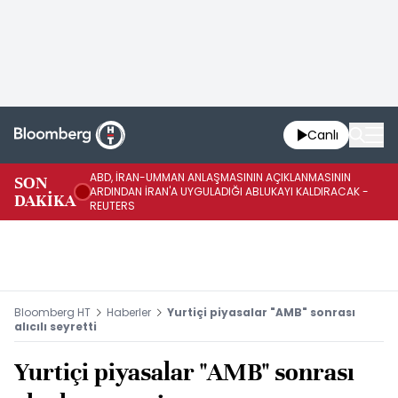
Canlı
ABD, İRAN-UMMAN ANLAŞMASININ AÇIKLANMASININ
AB
SON
ARDINDAN İRAN'A UYGULADIĞI ABLUKAYI KALDIRACAK -
GE
DAKİKA
REUTERS
UY
Bloomberg HT
Haberler
Yurtiçi piyasalar "AMB" sonrası
alıcılı seyretti
Yurtiçi piyasalar "AMB" sonrası