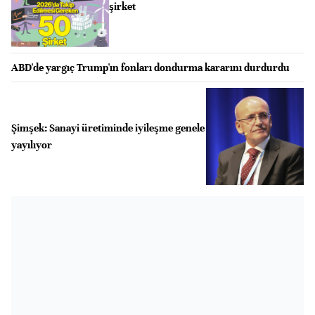
şirket
ABD'de yargıç Trump'ın fonları dondurma kararını durdurdu
Şimşek: Sanayi üretiminde iyileşme genele
yayılıyor