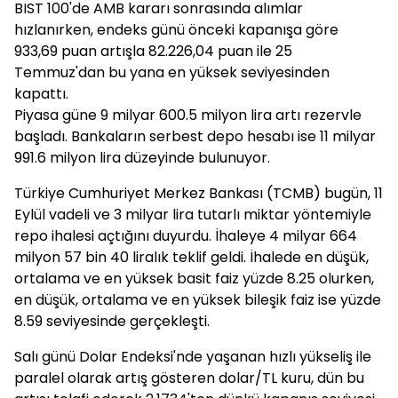
BIST 100'de AMB kararı sonrasında alımlar
hızlanırken, endeks günü önceki kapanışa göre
933,69 puan artışla 82.226,04 puan ile 25
Temmuz'dan bu yana en yüksek seviyesinden
kapattı.
Piyasa güne 9 milyar 600.5 milyon lira artı rezervle
başladı. Bankaların serbest depo hesabı ise 11 milyar
991.6 milyon lira düzeyinde bulunuyor.
Türkiye Cumhuriyet Merkez Bankası (TCMB) bugün, 11
Eylül vadeli ve 3 milyar lira tutarlı miktar yöntemiyle
repo ihalesi açtığını duyurdu. İhaleye 4 milyar 664
milyon 57 bin 40 liralık teklif geldi. İhalede en düşük,
ortalama ve en yüksek basit faiz yüzde 8.25 olurken,
en düşük, ortalama ve en yüksek bileşik faiz ise yüzde
8.59 seviyesinde gerçekleşti.
Salı günü Dolar Endeksi'nde yaşanan hızlı yükseliş ile
paralel olarak artış gösteren dolar/TL kuru, dün bu