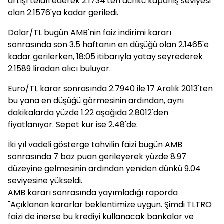
artışı telafi ederek 2.1734'ten dünkü kapanış seviyesi
olan 2.1576'ya kadar geriledi.
Dolar/TL bugün AMB'nin faiz indirimi kararı
sonrasında son 3.5 haftanın en düşüğü olan 2.1465'e
kadar gerilerken, 18:05 itibarıyla yatay seyrederek
2.1589 liradan alıcı buluyor.
Euro/TL karar sonrasında 2.7940 ile 17 Aralık 2013'ten
bu yana en düşüğü görmesinin ardından, aynı
dakikalarda yüzde 1.22 aşağıda 2.8012'den
fiyatlanıyor. Sepet kur ise 2.48'de.
İki yıl vadeli gösterge tahvilin faizi bugün AMB
sonrasında 7 baz puan gerileyerek yüzde 8.97
düzeyine gelmesinin ardından yeniden dünkü 9.04
seviyesine yükseldi.
AMB kararı sonrasında yayımladığı raporda
"Açıklanan kararlar beklentimize uygun. Şimdi TLTRO
faizi de inerse bu krediyi kullanacak bankalar ve