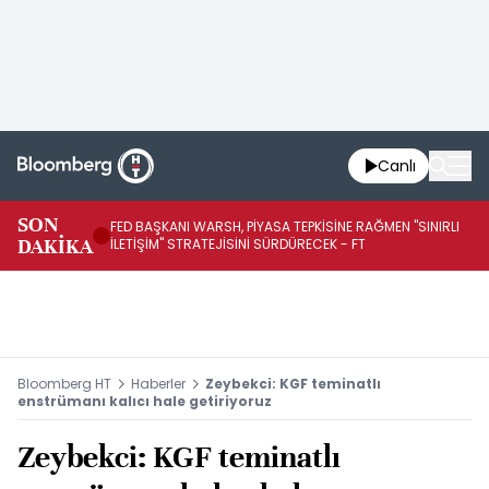
Canlı
SON
FED BAŞKANI WARSH, PİYASA TEPKİSİNE RAĞMEN "SINIRLI
YA
DAKİKA
İLETİŞİM" STRATEJİSİNİ SÜRDÜRECEK - FT
SA
Bloomberg HT
Haberler
Zeybekci: KGF teminatlı
enstrümanı kalıcı hale getiriyoruz
Zeybekci: KGF teminatlı