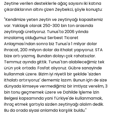
Zeytine verilen desteklerle ağaç sayısını iki katına
çıkardıklarının altını çizen Zeybekci, şöyle konuştu:
"Kendimize yeten zeytin ve zeytinyağı kapasitemiz
var. Yaklaşık olarak 250-300 bin ton arasında
zeytinyağı üretiyoruz. Tunus'ta 2006 yılında
imzalamış olduğumuz Serbest Ticaret
Anlaşması'ndan sonra biz Tunus'a 1 milyar dolar
ihracat, 200 milyon dolar da ithalat yapıyoruz. STA
bize artı yazmış. Bundan dolayı çok rahatsızlar.
Temmuz ayında gittik. Tunus'tan alabileceğimiz tek
ürün yok ortada. Fosfat alıyoruz. Gübre sanayinde
kullanmak üzere. Bizim iyi niyetli bir şekilde 'sizden
ithalatı artırıyoruz' dememiz lazım. Bunun için de size
dünyada kimseye vermediğimiz bir imtiyaz verelim, 3
bin tonu geçmemek üzere ve Dahilde İşleme İzin
Belgesi kapsamında yani Türkiye'de kullanmamak,
ihraç etmek şartıyla sizden zeytinyağı alalım dedik.
Bu da orada siyasi anlamda karşılık buldu."