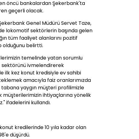
giden öncü bankalardan Şekerbank'ta
ren geçerli olacak.
 Şekerbank Genel Müdürü Servet Taze,
nde lokomotif sektörlerin başında gelen
n tüm faaliyet alanlarını pozitif
olduğunu belirtti.
tlerimizin temelinde yatan sorumlu
 sektörünü ivmelendirerek
lk kez konut kredisiyle ev sahibi
teklemek amacıyla faiz oranlarımızda
ki tabana yaygın müşteri profilimizle
üşterilerimizin ihtiyaçlarına yönelik
ifadelerini kullandı.
konut kredilerinde 10 yıla kadar olan
98'e düşürdü.