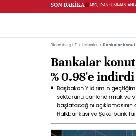
SON DAKİKA
ABD, İRAN-UMMAN ANLA
Bloomberg HT
Haberler
Bankalar konut k
Bankalar konut 
% 0.98'e indirdi
Başbakan Yıldırım'ın geçtiğim
sektörünü canlandırmak ve st
başlatacağını açıklamasının 
Halkbankası ve Şekerbank faizl