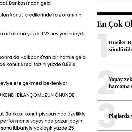
aat Bankası'ndan geldi.
olan konut kredilerinde faiz oranının
En Çok O
1
ri ortalama yüzde 1.23 seviyesindeydi.
Husiler B
söndürül
sonra da Halkbank'tan bir hamle geldi.
2
e konut kredi faizini yüzde 0.98'e
Yapay zek
seviyelere çekmesi bekleniyor.
harcama 
NU KENDİ BİLANÇOMUZUN ÖNÜNDE
3
t Bankası konut piyasasında özellikle
Plajlarda
e performansı sayesinde pazar payını
i sonu itibariyle yaklaşık yüzde 25