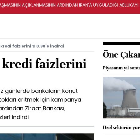
ŞMASININ AÇIKLANMASININ ARDINDAN İRAN'A UYGULADIĞI ABLUKAYI
redi faizlerini % 0.98'e indirdi
Öne Çıka
kredi faizlerini
Piyasanın yıl sonu
iz günlerde bankaların konut
okları eritmek için kampanya
ardından Ziraat Bankası,
eri indirdi
Özel sektörün yurt