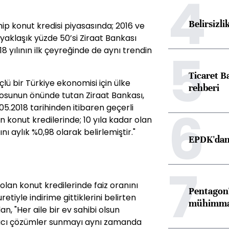
4
Belirsizli
ip konut kredisi piyasasında; 2016 ve
yaklaşık yüzde 50’si Ziraat Bankası
5
018 yılının ilk çeyreğinde de aynı trendin
Ticaret B
 bir Türkiye ekonomisi için ülke
rehberi
osunun önünde tutan Ziraat Bankası,
6
5.2018 tarihinden itibaren geçerli
 konut kredilerinde; 10 yıla kadar olan
ı aylık %0,98 olarak belirlemiştir."
EPDK'dan 
7
olan konut kredilerinde faiz oranını
Pentagon'
etiyle indirime gittiklerini belirten
mühimmat 
 "Her aile bir ev sahibi olsun
tırıcı çözümler sunmayı aynı zamanda