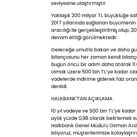
seviyesine ulaştırmıştır.
Yaklaşık 200 milyar TL büyüklüğe sah
2017 yıllarında sağlanan büyümenin 
aracılığı ile gerçekleştirilmiş olup, 2
devam ettiği görülmektedir.
Geleceğe umutla bakan ve daha güçlü
bilançosunu her zaman kendi bilanç
bugün öncü bir adım daha atarak 11.0
olmak üzere 500 bin TL’ye kadar olan
vadelerde indirime giderek faiz oranın
denildi.
HALKBANK'TAN AÇIKLAMA
10 yıl vadeye ve 500 bin TL’ye kadar 
aylık yüzde 0,98 olarak belirlemek sur
Halkbank Genel Müdürü Osman Arslan,
istiyoruz, müşterilerimize kolaylaş