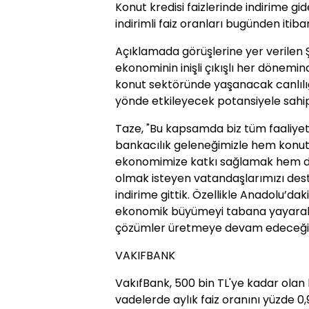
Konut kredisi faizlerinde indirime 
indirimli faiz oranları bugünden itiba
Açıklamada görüşlerine yer verilen
ekonominin inişli çıkışlı her dönemi
konut sektöründe yaşanacak canlılığı
yönde etkileyecek potansiyele sahip 
Taze, "Bu kapsamda biz tüm faaliye
bankacılık geleneğimizle hem konut
ekonomimize katkı sağlamak hem de i
olmak isteyen vatandaşlarımızı des
indirime gittik. Özellikle Anadolu’da
ekonomik büyümeyi tabana yayarak m
çözümler üretmeye devam edeceğiz." 
VAKIFBANK
VakıfBank, 500 bin TL'ye kadar olan 
vadelerde aylık faiz oranını yüzde 0,