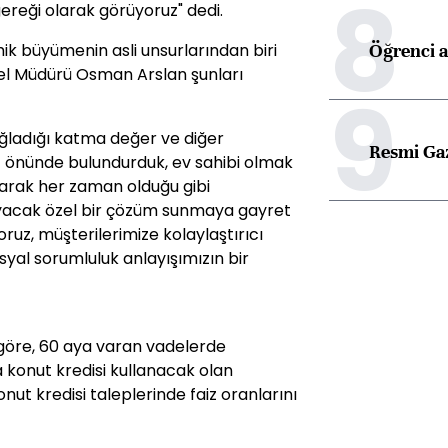
8
gereği olarak görüyoruz" dedi.
Öğrenci a
ik büyümenin asli unsurlarından biri
l Müdürü Osman Arslan şunları
9
ğladığı katma değer ve diğer
Resmi Ga
öz önünde bulundurduk, ev sahibi olmak
alarak her zaman olduğu gibi
ılayacak özel bir çözüm sunmaya gayret
iyoruz, müşterilerimize kolaylaştırıcı
al sorumluluk anlayışımızın bir
göre, 60 aya varan vadelerde
 konut kredisi kullanacak olan
nut kredisi taleplerinde faiz oranlarını