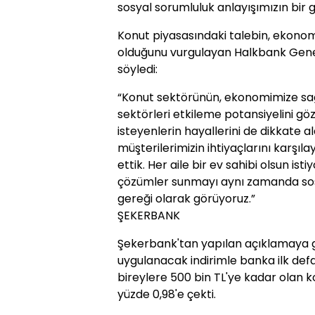
sosyal sorumluluk anlayışımızın bir 
Konut piyasasındaki talebin, ekonom
olduğunu vurgulayan Halkbank Gene
söyledi:
“Konut sektörünün, ekonomimize sa
sektörleri etkileme potansiyelini g
isteyenlerin hayallerini de dikkate 
müşterilerimizin ihtiyaçlarını karş
ettik. Her aile bir ev sahibi olsun ist
çözümler sunmayı aynı zamanda sosy
gereği olarak görüyoruz.”
ŞEKERBANK
Şekerbank'tan yapılan açıklamaya 
uygulanacak indirimle banka ilk defa
bireylere 500 bin TL'ye kadar olan ko
yüzde 0,98'e çekti.