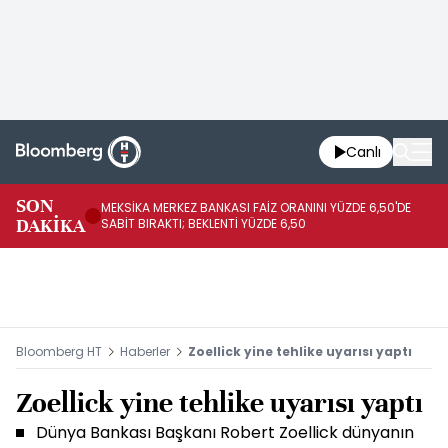
Canlı
SON
MEKSİKA MERKEZ BANKASI FAİZ ORANINI YÜZDE 6,50'DE
OY
DAKİKA
SABİT BIRAKTI; BEKLENTİ YÜZDE 6,50
AÇ
Bloomberg HT
Haberler
Zoellick yine tehlike uyarısı yaptı
Zoellick yine tehlike uyarısı yaptı
Dünya Bankası Başkanı Robert Zoellick dünyanın