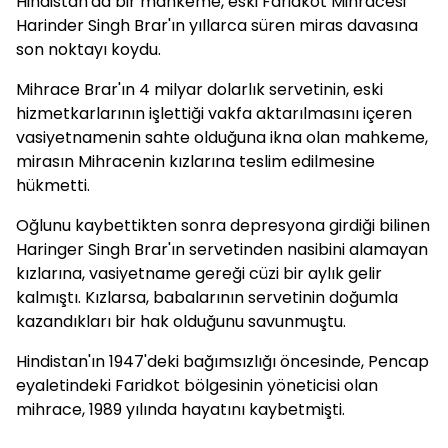
Hindistan'da bir mahkeme, eski Faridkot Mihracesi
Harinder Singh Brar'ın yıllarca süren miras davasına
son noktayı koydu.
Mihrace Brar'ın 4 milyar dolarlık servetinin, eski
hizmetkarlarının işlettiği vakfa aktarılmasını içeren
vasiyetnamenin sahte olduğuna ikna olan mahkeme,
mirasın Mihracenin kızlarına teslim edilmesine
hükmetti.
Oğlunu kaybettikten sonra depresyona girdiği bilinen
Haringer Singh Brar'ın servetinden nasibini alamayan
kızlarına, vasiyetname gereği cüzi bir aylık gelir
kalmıştı. Kızlarsa, babalarının servetinin doğumla
kazandıkları bir hak olduğunu savunmuştu.
Hindistan'ın 1947'deki bağımsızlığı öncesinde, Pencap
eyaletindeki Faridkot bölgesinin yöneticisi olan
mihrace, 1989 yılında hayatını kaybetmişti.