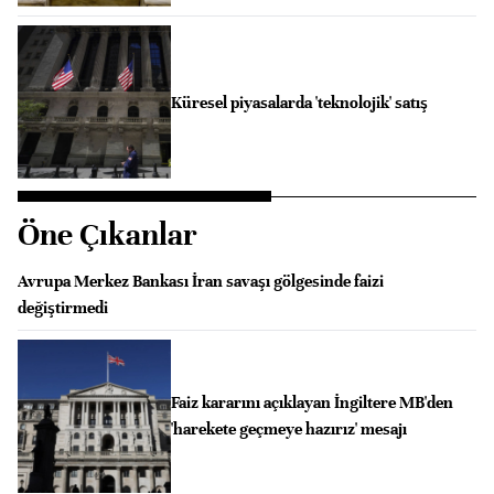
Küresel piyasalarda 'teknolojik' satış
Öne Çıkanlar
Avrupa Merkez Bankası İran savaşı gölgesinde faizi
değiştirmedi
Faiz kararını açıklayan İngiltere MB'den
'harekete geçmeye hazırız' mesajı