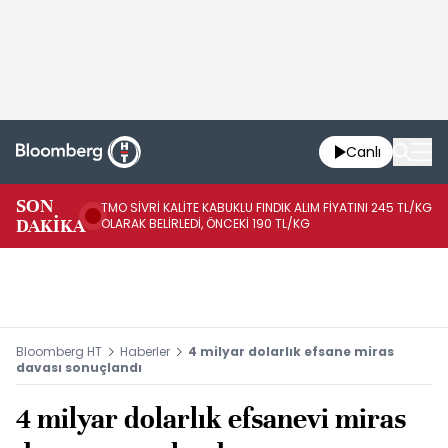
Canlı
SON
TMO SİVRİ KALİTE KABUKLU FINDIK ALIM FİYATINI 245 TL/KG
TM
DAKİKA
OLARAK BELİRLEDİ, ÖNCEKİ 190 TL/KG
TL
Bloomberg HT
Haberler
4 milyar dolarlık efsane miras
davası sonuçlandı
4 milyar dolarlık efsanevi miras