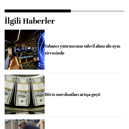
İlgili Haberler
Yabancı yatırımcının tahvil alımı altı ayın
zirvesinde
Döviz mevduatları artışa geçti