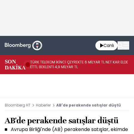
Canlı
SON
TÜRK TELEKOM İKİNCİ ÇEYREKTE 6 MİLYAR TL NET KAR ELDE
AB
DAKİKA
ETTİ; BEKLENTİ 4,9 MİLYAR TL
İR
Bloomberg HT
Haberler
AB'de perakende satışlar düştü
AB'de perakende satışlar düştü
Avrupa Birliği'nde (AB) perakende satışlar, ekimde