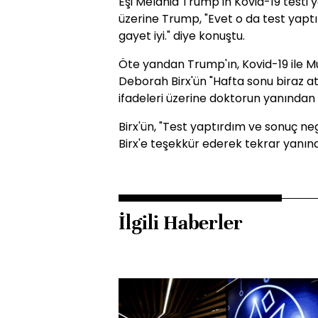
Eşi Melania Trump'ın Kovid-19 testi 
üzerine Trump, "Evet o da test yaptır
gayet iyi." diye konuştu.
Öte yandan Trump'ın, Kovid-19 ile 
Deborah Birx'ün "Hafta sonu biraz a
ifadeleri üzerine doktorun yanından
Birx'ün, "Test yaptırdım ve sonuç ne
Birx'e teşekkür ederek tekrar yanına
İlgili Haberler