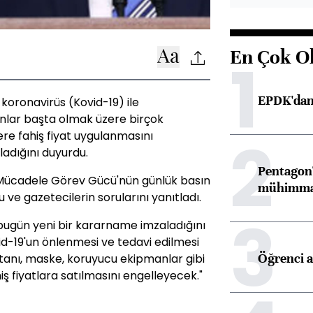
En Çok O
1
EPDK'dan 
koronavirüs (Kovid-19) ile
nlar başta olmak üzere birçok
2
re fahiş fiyat uygulanmasını
adığını duyurdu.
Pentagon'
 Mücadele Görev Gücü'nün günlük basın
mühimmat 
ve gazetecilerin sorularını yanıtladı.
3
ugün yeni bir kararname imzaladığını
d-19'un önlenmesi ve tedavi edilmesi
Öğrenci a
tanı, maske, koruyucu ekipmanlar gibi
ş fiyatlara satılmasını engelleyecek."