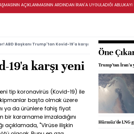
ŞMASININ AÇIKLANMASININ ARDINDAN İRAN'A UYGULADIĞI ABLUKAYI
r! ABD Başkanı Trump'tan Kovid-19'a karşı
Öne Çıka
-19'a karşı yeni
Trump’tan İran’a y
i tip koronavirüs (Kovid-19) ile
ekipmanlar başta olmak üzere
 ya da ürünlere fahiş fiyat
n bir kararname imzaladığını
Hürmüz’de LNG ge
 açıklamada, "Virüse ilişkin
kötü olacak. Bunu en aza