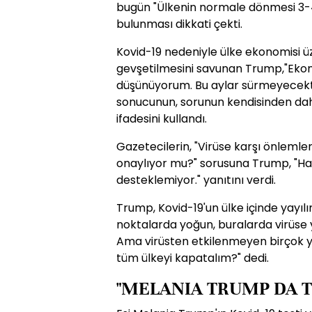
bugün "Ülkenin normale dönmesi 3-
bulunması dikkati çekti.
Kovid-19 nedeniyle ülke ekonomisi ü
gevşetilmesini savunan Trump,"Eko
düşünüyorum. Bu aylar sürmeyecektir
sonucunun, sorunun kendisinden dah
ifadesini kullandı.
Gazetecilerin, "Virüse karşı önlemleri
onaylıyor mu?" sorusuna Trump, "Hayır
desteklemiyor." yanıtını verdi.
Trump, Kovid-19'un ülke içinde yayılım
noktalarda yoğun, buralarda virüse 
Ama virüsten etkilenmeyen birçok ye
tüm ülkeyi kapatalım?" dedi.
"MELANIA TRUMP DA T