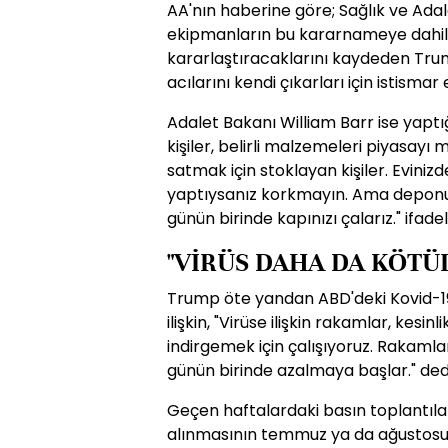
AA'nın haberine göre; Sağlık ve Adal
ekipmanların bu kararnameye dahil 
kararlaştıracaklarını kaydeden Tru
acılarını kendi çıkarları için istisma
Adalet Bakanı William Barr ise yapt
kişiler, belirli malzemeleri piyasa
satmak için stoklayan kişiler. Evini
yaptıysanız korkmayın. Ama depon
günün birinde kapınızı çalarız." ifadel
"VİRÜS DAHA DA KÖTÜ
Trump öte yandan ABD'deki Kovid-19
ilişkin, "Virüse ilişkin rakamlar, kes
indirgemek için çalışıyoruz. Rakaml
günün birinde azalmaya başlar." ded
Geçen haftalardaki basın toplantılar
alınmasının temmuz ya da ağustosu b