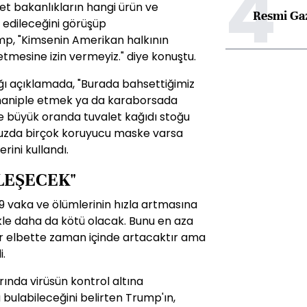
4
et bakanlıkların hangi ürün ve
Resmi Ga
edileceğini görüşüp
mp, "Kimsenin Amerikan halkının
r etmesine izin vermeyiz." diye konuştu.
ığı açıklamada, "Burada bahsettiğimiz
yı maniple etmek ya da karaborsada
zde büyük oranda tuvalet kağıdı stoğu
uzda birçok koruyucu maske varsa
erini kullandı.
LEŞECEK"
 vaka ve ölümlerinin hızla artmasına
inlikle daha da kötü olacak. Bunu en aza
ar elbette zaman içinde artacaktır ama
i.
ında virüsün kontrol altına
ulabileceğini belirten Trump'ın,