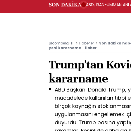
SON DAKİKA
ABD, İRAN-UMMAN ANLA
Bloomberg HT
Haberler
Son dakika habe
yeni kararname - Haber
Trump'tan Kovid
kararname
ABD Başkanı Donald Trump, yen
mücadelede kullanılan tıbbi 
birçok kaynağın stoklanmasını
uygulanmasını engellemek içi
duyurdu. Trump basına yaptığı
rakamlar, kesinlikle daha da 