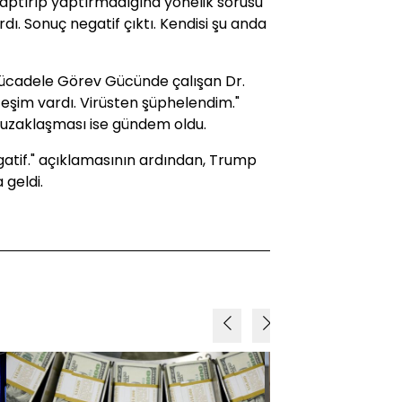
yaptırıp yaptırmadığına yönelik sorusu
dı. Sonuç negatif çıktı. Kendisi şu anda
Mücadele Görev Gücünde çalışan Dr.
teşim vardı. Virüsten şüphelendim."
 uzaklaşması ise gündem oldu.
gatif." açıklamasının ardından, Trump
 geldi.