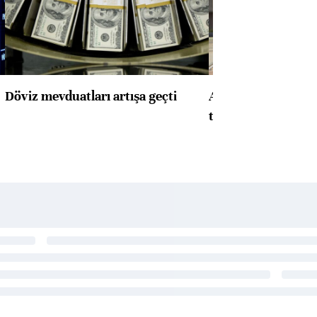
Döviz mevduatları artışa geçti
ABD'de konut başla
toparlandı