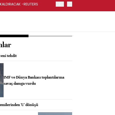
 KALDIRACAK -REUTERS
ABD DIŞİŞLERİ BAKANLIĞI
UYGULANACAK
nlar
eni tehdit
IMF ve Dünya Bankası toplantılarına
savaş damga vurdu
milerinden 'U' dönüşü