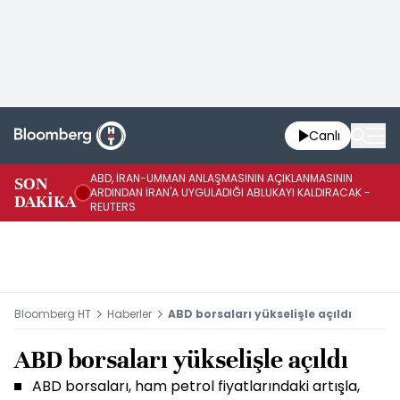
Canlı
ABD, İRAN-UMMAN ANLAŞMASININ AÇIKLANMASININ
AB
SON
ARDINDAN İRAN'A UYGULADIĞI ABLUKAYI KALDIRACAK -
GE
DAKİKA
REUTERS
UY
Bloomberg HT
Haberler
ABD borsaları yükselişle açıldı
ABD borsaları yükselişle açıldı
ABD borsaları, ham petrol fiyatlarındaki artışla,