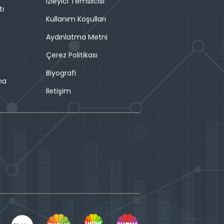
İzleyici Temsilcisi
tı
Kullanım Koşulları
Aydınlatma Metni
Çerez Politikası
Biyografi
ma
İletişim