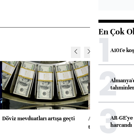
En Çok O
1
A101'e ko
2
Almanya'd
tahminler
3
AR-GE'ye 
Döviz mevduatları artışa geçti
ABD'de konut başla
harcandı
toparlandı