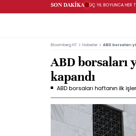
SON DAKİKA
ÜÇ YIL BOYUNCA HER TA
PROGRAMI" KAPSAMIND
Bloomberg HT
Haberler
ABD borsaları y
ABD borsaları y
kapandı
ABD borsaları haftanın ilk işl