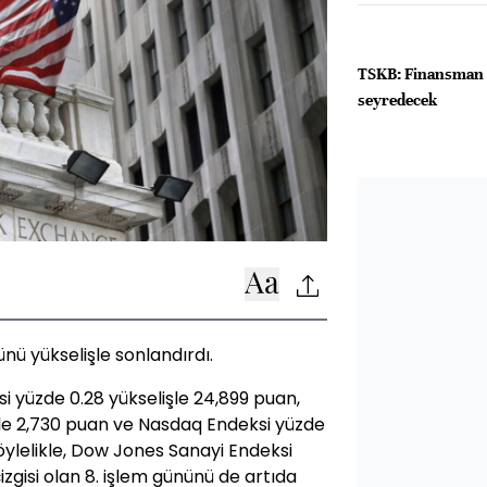
TSKB: Finansman 
seyredecek
nü yükselişle sonlandırdı.
 yüzde 0.28 yükselişle 24,899 puan,
şle 2,730 puan ve Nasdaq Endeksi yüzde
Böylelikle, Dow Jones Sanayi Endeksi
zgisi olan 8. işlem gününü de artıda