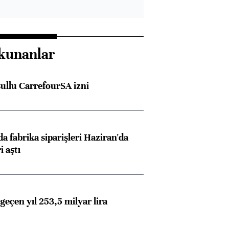
kunanlar
şullu CarrefourSA izni
Almanya, Commerzbank
Ba
konusunda Unicredit ile
me
a fabrika siparişleri Haziran'da
görüşmelere hazırlanıyor
i aştı
geçen yıl 253,5 milyar lira
ngıçları