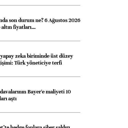
ında son durum ne? 6 Ağustos 2026
altın fiyatları…
 yapay zeka biriminde üst düzey
işimi: Türk yöneticiye terfi
avalarının Bayer'e maliyeti 10
arı aştı
et’te hedge fonlara siber saldırı