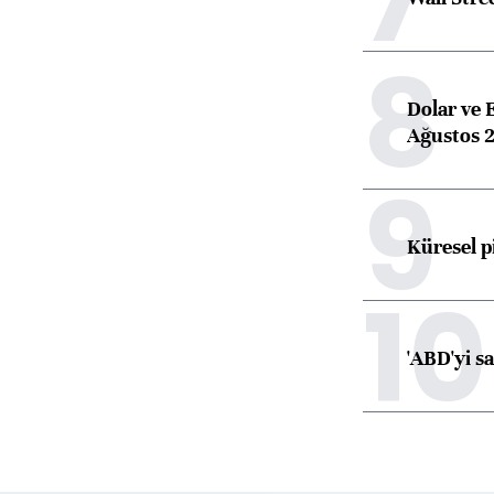
8
Dolar ve 
Ağustos 2
9
Küresel p
10
'ABD'yi s