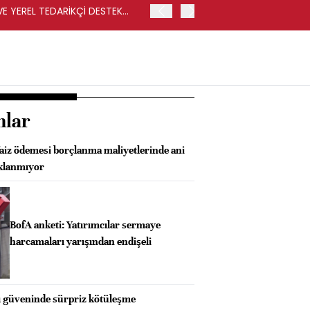
VE YEREL TEDARİKÇİ DESTEK
İŞLEM SONUCUNDA REKABET
İSE CARREFOURSA MAĞAZ
nlar
faiz ödemesi borçlanma maliyetlerinde ani
aklanmıyor
BofA anketi: Yatırımcılar sermaye
harcamaları yarışından endişeli
 güveninde sürpriz kötüleşme