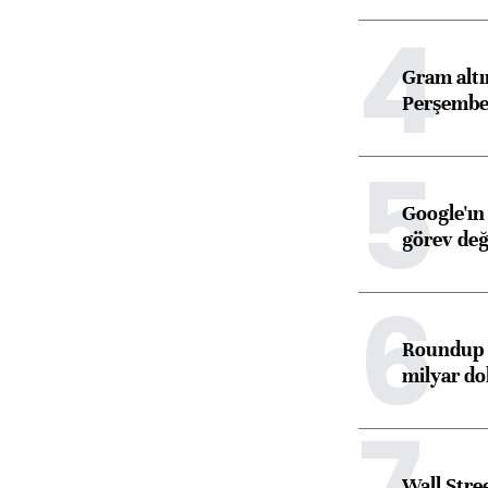
4
Gram alt
Perşembe 
5
Google'ın
görev değ
6
Roundup d
milyar dol
7
Wall Stre