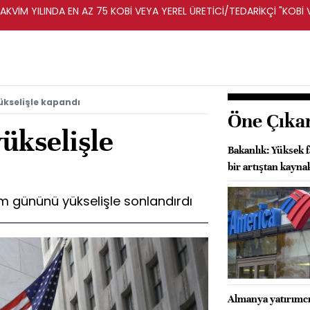
KVİM YILINDA EN AZ 75 KOBİ VEYA YEREL ÜRETİCİ/TEDARİKÇİ "KOBİ 
A DESTEKLENECEK -REKABET KURUMU
ükselişle kapandı
Öne Çıka
ükselişle
Bakanlık: Yüksek 
bir artıştan kayn
em gününü yükselişle sonlandırdı
Almanya yatırımcı