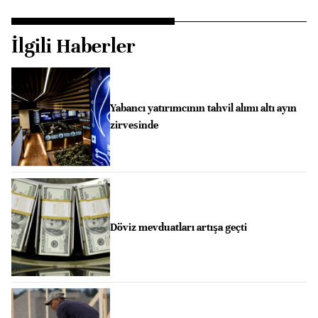
İlgili Haberler
Yabancı yatırımcının tahvil alımı altı ayın
zirvesinde
Döviz mevduatları artışa geçti