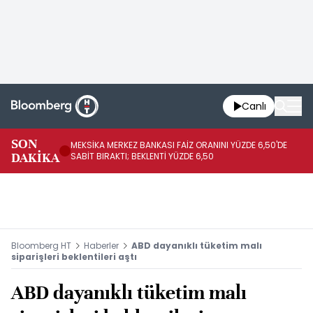
Canlı
SON
MEKSİKA MERKEZ BANKASI FAİZ ORANINI YÜZDE 6,50'DE
OY
DAKİKA
SABİT BIRAKTI; BEKLENTİ YÜZDE 6,50
AÇ
Bloomberg HT
Haberler
ABD dayanıklı tüketim malı
siparişleri beklentileri aştı
ABD dayanıklı tüketim malı