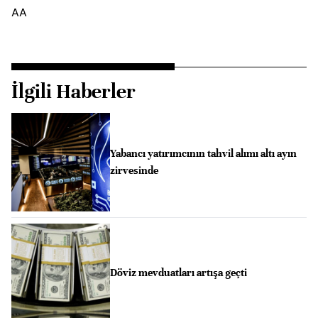
AA
İlgili Haberler
Yabancı yatırımcının tahvil alımı altı ayın
zirvesinde
Döviz mevduatları artışa geçti