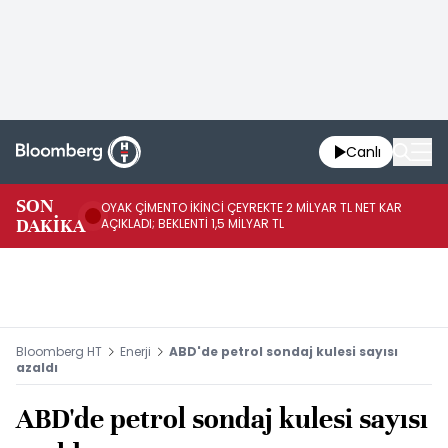
Canlı
İR
SON
OYAK ÇİMENTO İKİNCİ ÇEYREKTE 2 MİLYAR TL NET KAR
YÖ
DAKİKA
AÇIKLADI; BEKLENTİ 1,5 MİLYAR TL
OL
Bloomberg HT
Enerji
ABD'de petrol sondaj kulesi sayısı
azaldı
ABD'de petrol sondaj kulesi sayısı