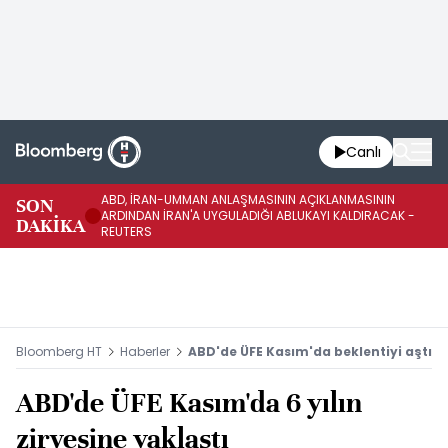
Canlı
ABD, İRAN-UMMAN ANLAŞMASININ AÇIKLANMASININ
AB
SON
ARDINDAN İRAN'A UYGULADIĞI ABLUKAYI KALDIRACAK -
GE
DAKİKA
REUTERS
UY
Bloomberg HT
Haberler
ABD'de ÜFE Kasım'da beklentiyi aştı
ABD'de ÜFE Kasım'da 6 yılın
zirvesine yaklaştı