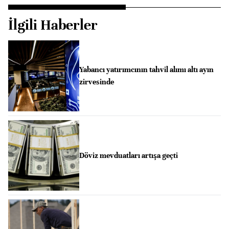
İlgili Haberler
Yabancı yatırımcının tahvil alımı altı ayın
zirvesinde
Döviz mevduatları artışa geçti