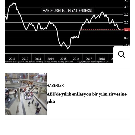
HABERLER
ABD'de yıllık enflasyon bir yılın zirvesine
çıktı