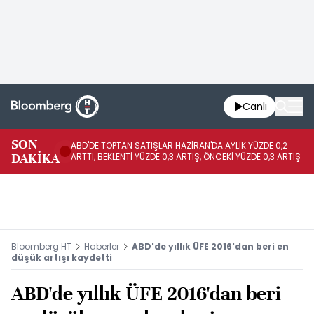
Canlı
SON
ABD'DE TOPTAN SATIŞLAR HAZİRAN'DA AYLIK YÜZDE 0,2
AP
DAKİKA
ARTTI, BEKLENTİ YÜZDE 0,3 ARTIŞ, ÖNCEKİ YÜZDE 0,3 ARTIŞ
KA
Bloomberg HT
Haberler
ABD'de yıllık ÜFE 2016'dan beri en
düşük artışı kaydetti
ABD'de yıllık ÜFE 2016'dan beri