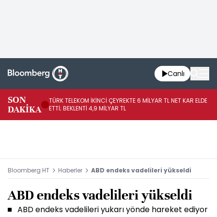
Canlı
SON
TÜRK TELEKOM İKİNCİ ÇEYREKTE 6 MİLYAR TL NET KAR ELDE
AB
DAKİKA
ETTİ; BEKLENTİ 4,9 MİLYAR TL
İR
Bloomberg HT
Haberler
ABD endeks vadelileri yükseldi
ABD endeks vadelileri yükseldi
ABD endeks vadelileri yukarı yönde hareket ediyor