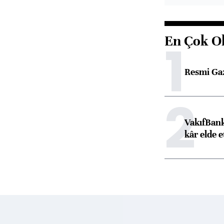
En Çok O
1
Resmi Ga
2
VakıfBank
kâr elde e