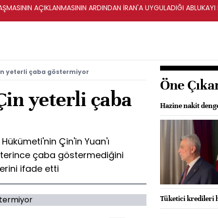
ŞMASININ AÇIKLANMASININ ARDINDAN İRAN'A UYGULADIĞI ABLUKAYI
in yeterli çaba göstermiyor
Öne Çıka
in yeterli çaba
Hazine nakit denges
ükümeti'nin Çin'in Yuan'ı
terince çaba göstermediğini
rini ifade etti
Tüketici kredileri