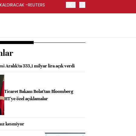
 KALDIRACAK -REUTERS
ABD DIŞİŞLERİ BAKANLIĞI
UYGULANACAK
nlar
i Aralık'ta 333,1 milyar lira açık verdi
Ticaret Bakanı Bolat'tan Bloomberg
HT'ye özel açıklamalar
 hız kesmiyor