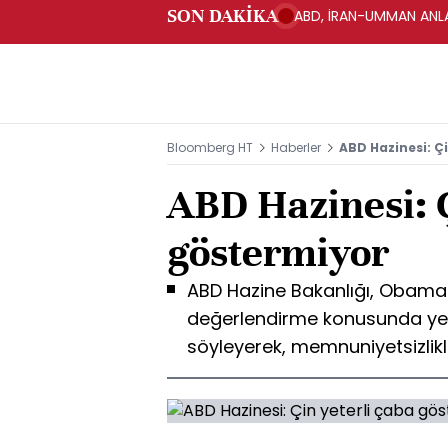
SON DAKİKA
ABD, İRAN-UMMAN ANLA
Bloomberg HT
Haberler
ABD Hazinesi: Ç
ABD Hazinesi: Ç
göstermiyor
ABD Hazine Bakanlığı, Obama H
değerlendirme konusunda ye
söyleyerek, memnuniyetsizlikle