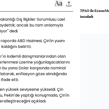
TPAO ile ExxonMob
imzaladı
anlığı Dış İlişkiler Sorumlusu Lael
aydettik; ancak bu tam anlamıyla
or" dedi.
 raporda ABD Hazinesi, Çin'in yuanı
ldığını belirtti.
'ın kıdemli danışmanlarından olan
eğerlenmesi üzerine yoğunlaşacaklarını
an bu yana Dolar karşısında nominal
rlatarak, enflasyon göze alındığında
ifade etti.
 en yüksek seviyesine yükseldi. Çin
u, Pekin'de yaptığı konuşmada, Çin'in
eralleştireceğini açıkladı.