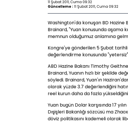
11 Şubat 2011, Cuma 09:32
Güncelleme :
11 Şubat 2011, Cuma 09:32
Washington'da konuşan BD Hazine Bak
Brainard, "Yuan konusunda aşama k
memnun olduğumuz anlamına gelmiy
Kongre'ye gönderilen 5 Şubat tarihli
değerlendirme konusunda "yetersiz" ka
ABD Hazine Bakanı Timothy Geithner
Brainard, Yuanın hızlı bir şekilde d
söyledi. Brainard, Yuan'ın Haziran'd
olarak yüzde 3.7 değerlendiğini hatı
reel kurun daha da fazla yükseldiğini 
Yuan bugün Dolar karşısında 17 yılın
Dışişleri Bakanlığı sözcüsü ma Zhaox
döviz politikasını kademeli olarak lib