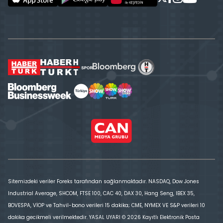
Sitemizdeki veriler Foreks tarafından sağlanmaktadır. NASDAQ, Dow Jones
Industrial Average, SHCOM, FTSE 100, CAC 40, DAX 30, Hang Seng, IBEX 35,
BOVESPA, VİOP ve Tahvil-bono verileri 15 dakika; CME, NYMEX VE S&P verileri 10
dakika gecikmeli verilmektedir. YASAL UYARI © 2026 Kayıtlı Elektronik Posta