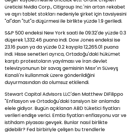
üreticisi Nvidia Corp., Citigroup Inc.'nin artan rekabet
ve aşırı tablet stokları nedeniyle şirket için tavsiyesini
"al"dan "tut"a düşürmesi ile birlikte yüzde 1.9 geriledi.
S&P 500 endeksi New York saati ile 09:32'de yüzde 0.3
düşerek 1,332.46 puana indi. Dow Jones endeksi ise
23.16 puan ya da yüzde 0.2 kayıpla 12,265.01 puana
indi. Hisse senetleri ayrıca, Ortadoğu'daki hükümet
karşıtı protestoların yayılması ve İran devlet
televizyonunun bir savaş gemisinin Mısır'ın Süveyş
Kanalı'nı kullanmak üzere gönderildiğini
duyurmasından da olumsuz etkilendi.
Stewart Capital Advisors LLC'den Matthew DiFilippo
"Enflasyon ve Ortadoğu'daki tansiyon bir anlamda
elele gidiyor. Bugün açıklanan ABD tüketici fiyatları
verileri endişe verici. Emtia fiyatları enflasyonu var ve
istihdam piyasası gevşek. Bunlar nasıl birlikte
gidebilir? Fed birbiriyle çelişen bu trendlerle