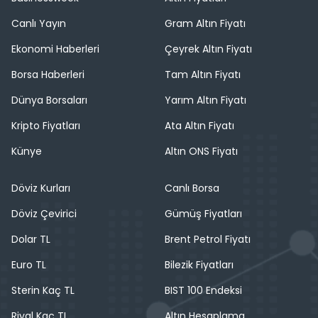
Canlı Yayın
Gram Altın Fiyatı
Ekonomi Haberleri
Çeyrek Altın Fiyatı
Borsa Haberleri
Tam Altın Fiyatı
Dünya Borsaları
Yarım Altın Fiyatı
Kripto Fiyatları
Ata Altın Fiyatı
Künye
Altın ONS Fiyatı
Döviz Kurları
Canlı Borsa
Döviz Çevirici
Gümüş Fiyatları
Dolar TL
Brent Petrol Fiyatı
Euro TL
Bilezik Fiyatları
Sterin Kaç TL
BIST 100 Endeksi
Riyal Kaç TL
Altın Hesaplama