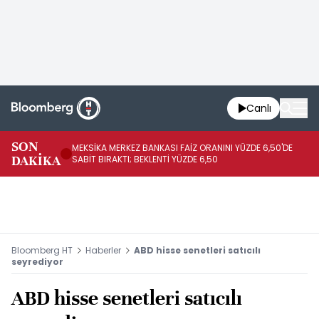
Canlı
SON
MEKSİKA MERKEZ BANKASI FAİZ ORANINI YÜZDE 6,50'DE
OY
DAKİKA
SABİT BIRAKTI; BEKLENTİ YÜZDE 6,50
AÇ
Bloomberg HT
Haberler
ABD hisse senetleri satıcılı
seyrediyor
ABD hisse senetleri satıcılı