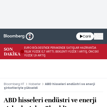
Canlı
EURO BÖLGESİ'NDE PERAKENDE SATIŞLAR HAZİRAN'DA
EU
SON
YILLIK YÜZDE 0,7 ARTTI; BEKLENTİ YÜZDE 1 ARTIŞ, ÖNCEKİ
AY
DAKİKA
YÜZDE 1,9 ARTIŞ
ÖN
Bloomberg HT
Haberler
ABD hisseleri endüstri ve enerji
şirketleriyle yükseldi
ABD hisseleri endüstri ve enerji