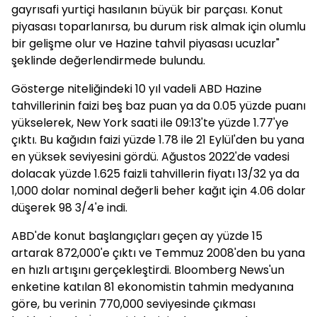
gayrısafi yurtiçi hasılanın büyük bir parçası. Konut
piyasası toparlanırsa, bu durum risk almak için olumlu
bir gelişme olur ve Hazine tahvil piyasası ucuzlar"
şeklinde değerlendirmede bulundu.
Gösterge niteliğindeki 10 yıl vadeli ABD Hazine
tahvillerinin faizi beş baz puan ya da 0.05 yüzde puanı
yükselerek, New York saati ile 09:13'te yüzde 1.77'ye
çıktı. Bu kağıdın faizi yüzde 1.78 ile 21 Eylül'den bu yana
en yüksek seviyesini gördü. Ağustos 2022'de vadesi
dolacak yüzde 1.625 faizli tahvillerin fiyatı 13/32 ya da
1,000 dolar nominal değerli beher kağıt için 4.06 dolar
düşerek 98 3/4'e indi.
ABD'de konut başlangıçları geçen ay yüzde 15
artarak 872,000'e çıktı ve Temmuz 2008'den bu yana
en hızlı artışını gerçekleştirdi. Bloomberg News'un
enketine katılan 81 ekonomistin tahmin medyanına
göre, bu verinin 770,000 seviyesinde çıkması