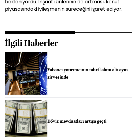
bekleniyordu. İnşaat izinlerinin de artması, konut
piyasasındaki iyileşmenin süreceğini işaret ediyor.
İlgili Haberler
Yabancı yatırımcının tahvil alımı altı ayın
zirvesinde
Döviz mevduatları artışa geçti