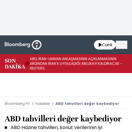
Canlı
ABD, İRAN-UMMAN ANLAŞMASININ AÇIKLANMASININ
AB
SON
ARDINDAN İRAN'A UYGULADIĞI ABLUKAYI KALDIRACAK -
GE
DAKİKA
REUTERS
UY
Bloomberg HT
Haberler
ABD tahvilleri değer kaybediyor
ABD tahvilleri değer kaybediyor
ABD Hazine tahvilleri, konut verilerinin iyi