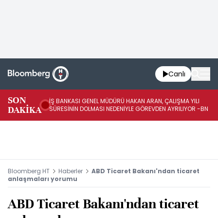
Canlı
SON
İŞ BANKASI GENEL MÜDÜRÜ HAKAN ARAN, ÇALIŞMA YILI
İŞ
DAKİKA
SÜRESİNİN DOLMASI NEDENİYLE GÖREVDEN AYRILIYOR -BN
AT
Bloomberg HT
Haberler
ABD Ticaret Bakanı'ndan ticaret
anlaşmaları yorumu
ABD Ticaret Bakanı'ndan ticaret