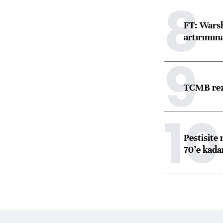
8
FT: Warsh
artırımın
9
TCMB reze
10
Pestisite
70’e kadar