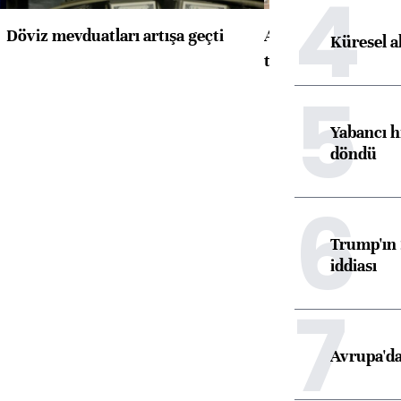
4
Döviz mevduatları artışa geçti
ABD'de konut başla
Küresel a
toparlandı
5
Yabancı h
döndü
6
Trump'ın 
iddiası
7
Avrupa'da