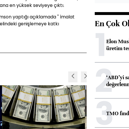
ana en yüksek seviyeye çıktı.
iamson yaptığı açıklamada " İmalat
En Çok O
elindeki genişlemeye katkı
1
Elon Musk
üretim tes
2
‘ABD’yi s
değerlen
3
TMO fındık