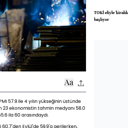
TOKİ eliyle 'kiral
başlıyor
MI 57.9 ile 4 yılın yükseğinin üstünde
an 23 ekonomistin tahmin medyanı 58.0
5.6 ila 60 arasındaydı.
 60.7'den Eylül'de 59.9'a gerilerken,