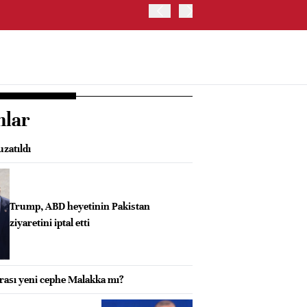
OYAK ÇİMENTO İKİNCİ ÇEY
nlar
uzatıldı
Trump, ABD heyetinin Pakistan
ziyaretini iptal etti
ası yeni cephe Malakka mı?