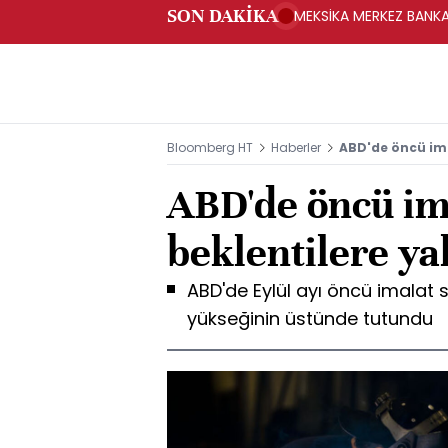
SON DAKİKA
MEKSİKA MERKEZ BANKAS
Bloomberg HT
Haberler
ABD'de öncü ima
ABD'de öncü im
beklentilere y
ABD'de Eylül ayı öncü imalat sa
yükseğinin üstünde tutundu