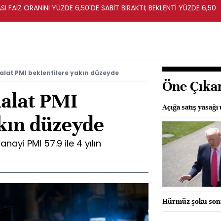
I FAİZ ORANINI YÜZDE 6,50'DE SABİT BIRAKTI; BEKLENTİ YÜZDE 6,50
lat PMI beklentilere yakın düzeyde
Öne Çıka
alat PMI
Açığa satış yasağı 
akın düzeyde
nayi PMI 57.9 ile 4 yılın
Hürmüz şoku sonr