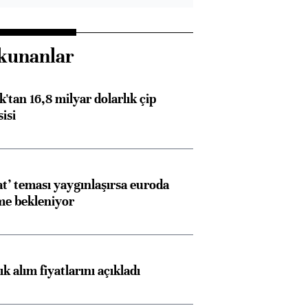
kunanlar
'tan 16,8 milyar dolarlık çip
isi
at’ teması yaygınlaşırsa euroda
me bekleniyor
Almanya, Commerzbank
Ba
konusunda Unicredit ile
me
görüşmelere hazırlanıyor
 alım fiyatlarını açıkladı