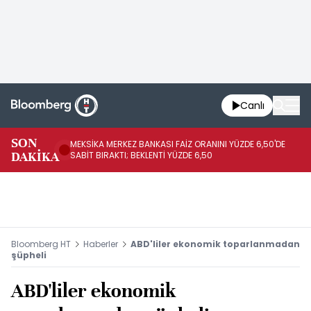
Canlı
SON
MEKSİKA MERKEZ BANKASI FAİZ ORANINI YÜZDE 6,50'DE
OY
DAKİKA
SABİT BIRAKTI; BEKLENTİ YÜZDE 6,50
AÇ
Bloomberg HT
Haberler
ABD'liler ekonomik toparlanmadan
şüpheli
ABD'liler ekonomik