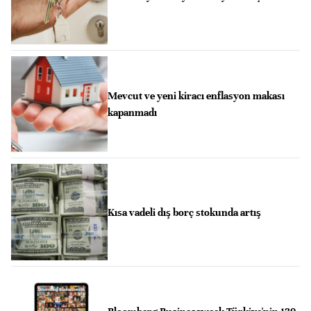
Mevcut ve yeni kiracı enflasyon makası
kapanmadı
Kısa vadeli dış borç stokunda artış