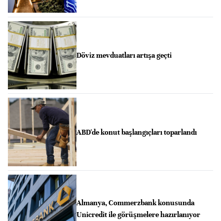
Döviz mevduatları artışa geçti
ABD'de konut başlangıçları toparlandı
Almanya, Commerzbank konusunda
Unicredit ile görüşmelere hazırlanıyor