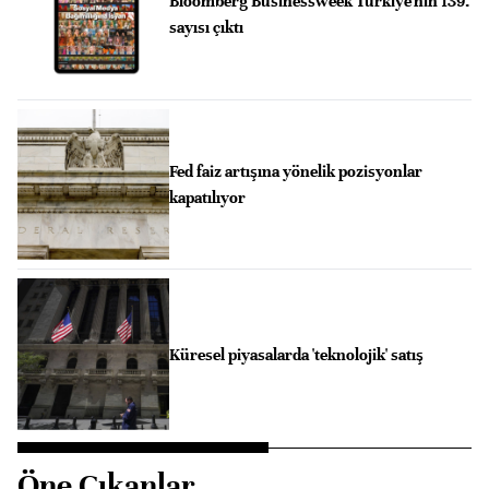
Bloomberg Businessweek Türkiye'nin 139.
sayısı çıktı
Fed faiz artışına yönelik pozisyonlar
kapatılıyor
Küresel piyasalarda 'teknolojik' satış
Öne Çıkanlar