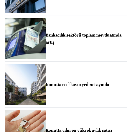
Bankacılık sektörü toplam mevduatında
artış
Konutta reel kayıp yedinci ayında
Konutta yılın en yüksek aylık satışı