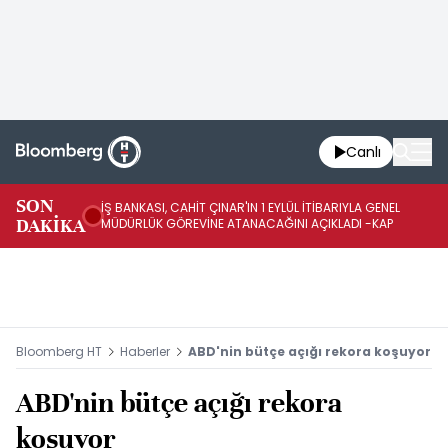
Canlı
SON
İŞ BANKASI, CAHİT ÇINAR'IN 1 EYLÜL İTİBARIYLA GENEL
İŞ
DAKİKA
MÜDÜRLÜK GÖREVİNE ATANACAĞINI AÇIKLADI -KAP
GÖ
Bloomberg HT
Haberler
ABD'nin bütçe açığı rekora koşuyor
ABD'nin bütçe açığı rekora
koşuyor