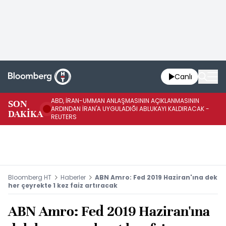
Canlı
ABD, İRAN-UMMAN ANLAŞMASININ AÇIKLANMASININ
AB
SON
ARDINDAN İRAN'A UYGULADIĞI ABLUKAYI KALDIRACAK -
GE
DAKİKA
REUTERS
UY
Bloomberg HT
Haberler
ABN Amro: Fed 2019 Haziran'ına dek
her çeyrekte 1 kez faiz artıracak
ABN Amro: Fed 2019 Haziran'ına