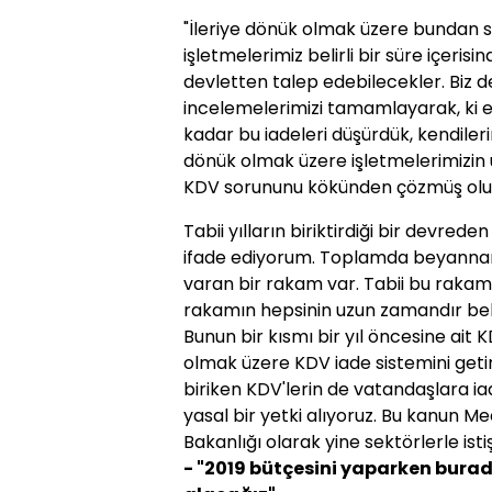
"İleriye dönük olmak üzere bundan so
işletmelerimiz belirli bir süre içerisi
devletten talep edebilecekler. Biz de
incelemelerimizi tamamlayarak, ki e
kadar bu iadeleri düşürdük, kendileri
dönük olmak üzere işletmelerimizin u
KDV sorununu kökünden çözmüş olu
Tabii yılların biriktirdiği bir devr
ifade ediyorum. Toplamda beyanname
varan bir rakam var. Tabii bu rakam,
rakamın hepsinin uzun zamandır bek
Bunun bir kısmı bir yıl öncesine ai
olmak üzere KDV iade sistemini geti
biriken KDV'lerin de vatandaşlara ia
yasal bir yetki alıyoruz. Bu kanun Me
Bakanlığı olarak yine sektörlerle ist
- "2019 bütçesini yaparken burad