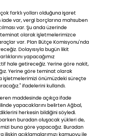
çok farklı yolları olduğuna işaret
 iade var, vergi borçlarına mahsuben
atılması var. Şu anda üzerinde
n teminat olarak işletmelerimizce
araçlar var. Plan Bütçe Komisyonu'nda
receğiz. Dolayısıyla bugün likit
arlıklarını yapacağımız
f hale getireceğiz. Yerine göre nakit,
z. Yerine göre teminat olarak
a işletmelerimizi önümüzdeki süreçte
acağız." ifadelerini kullandı.
 veren maddesinde açıkça ifade
ilinde yapacaklarını belirten Ağbal,
lerini herkesin bildiğini söyledi.
aparken buradan oluşacak yükleri de,
çemizi buna göre yapacağız. Buradan
a ilişkin açıklamalarımızı kamuoyu ile