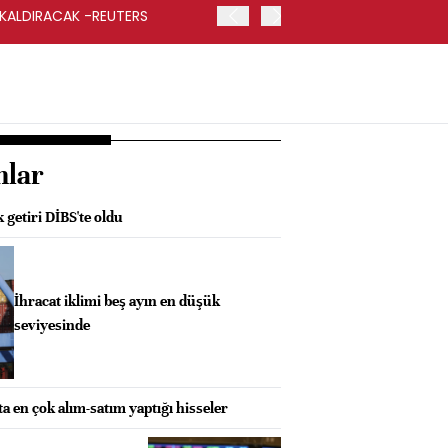
 KALDIRACAK -REUTERS
ABD DIŞİŞLERİ BAKANLIĞI
UYGULANACAK
nlar
 getiri DİBS'te oldu
İhracat iklimi beş ayın en düşük
seviyesinde
ta en çok alım-satım yaptığı hisseler