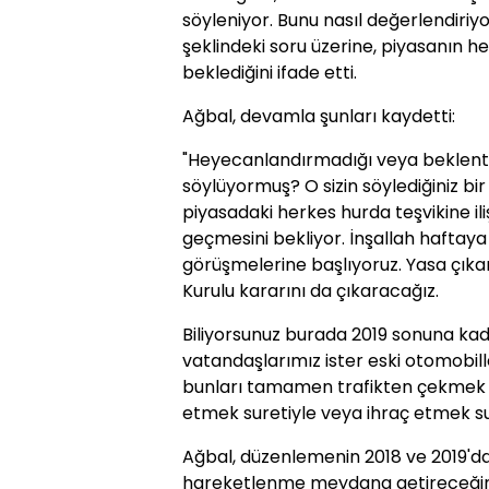
söyleniyor. Bunu nasıl değerlendiriy
şeklindeki soru üzerine, piyasanın 
beklediğini ifade etti.
Ağbal, devamla şunları kaydetti:
"Heyecanlandırmadığı veya beklenti
söylüyormuş? O sizin söylediğiniz bir
piyasadaki herkes hurda teşvikine i
geçmesini bekliyor. İnşallah haftaya
görüşmelerine başlıyoruz. Yasa çıkar
Kurulu kararını da çıkaracağız.
Biliyorsunuz burada 2019 sonuna ka
vatandaşlarımız ister eski otomobiller
bunları tamamen trafikten çekmek s
etmek suretiyle veya ihraç etmek sur
Ağbal, düzenlemenin 2018 ve 2019'd
hareketlenme meydana getireceğini