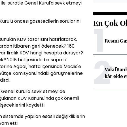
 ile, süratle Genel Kurul'a sevk etmeyi
Kurulu öncesi gazetecilerin sorularını
En Çok O
1
unulan KDV tasarısını hatırlatarak,
Resmi Ga
lardan itibaren geri ödenecek? 160
lyar liralık KDV hangi hesapta duruyor?
2
ek? 2018 bütçesinde bir sapma
erine Ağbal, hafta içerisinde Meclis'e
VakıfBank
 Bütçe Komisyonu'ndaki görüşmelerine
kâr elde e
irdi.
tle Genel Kurul'a sevk etmeyi de
 uygulanan KDV Kanunu'nda çok önemli
rüşeceklerini kaydetti.
in sistemde yapılan esaslı değişikliklerin
vam etti: