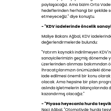
paylaşacağız. Ama bizim Orta Vad
hedeflerinden herhangi bir şekild
etmeyeceğiz." diye konuştu.
- "KDV iadelerinde öncelik sanay
Maliye Bakanı Ağbal, KDV iadelerinde 
değerlendirmelerde bulundu:
"Yatırım kaynaklı indirilmeyen KDV'nin
sanayicilerimizin geçmiş dönemde yap
üzerlerinden alınması bakımından önc
İhracatçılarımızın önümüzdeki dönem
iade edilmesi önemli bir konu olarak
olacak. Ama hepsine bir plan progra
aslında işletmelerin bilançolarında 
kazandırmış olacağız."
- "Piyasa heyecanla hurda teşvik
Naci Ağbal, "Otomotivde hurda teşvi