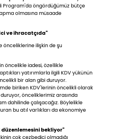
eli Program'da öngördüğümüz bütçe
e sapma olmasına müsaade
ici ve ihracatçıda"
önceliklerine ilişkin de şu
 öncelikle iadesi, özellikle
tıkları yatırımlarla ilgili KDV yükünün
elikli bir alan gibi duruyor.
de biriken KDV'lerinin öncelikli olarak
 duruyor, önceliklerimiz arasında
m dahilinde çalışacağız. Böylelikle
duran bu atıl varlıkları da ekonomiye
 düzenlemesini bekliyor"
kinin çok cezbedici olmadığı