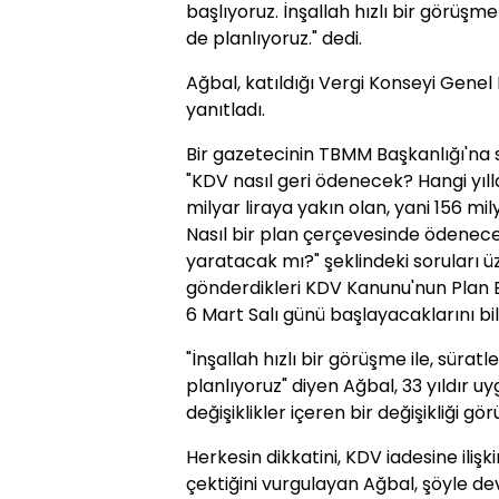
başlıyoruz. İnşallah hızlı bir görüşme
de planlıyoruz." dedi.
Ağbal, katıldığı Vergi Konseyi Genel 
yanıtladı.
Bir gazetecinin TBMM Başkanlığı'na s
"KDV nasıl geri ödenecek? Hangi yıl
milyar liraya yakın olan, yani 156 mi
Nasıl bir plan çerçevesinde ödenec
yaratacak mı?" şeklindeki soruları üz
gönderdikleri KDV Kanunu'nun Plan
6 Mart Salı günü başlayacaklarını bild
"İnşallah hızlı bir görüşme ile, süra
planlıyoruz" diyen Ağbal, 33 yıldır
değişiklikler içeren bir değişikliği gö
Herkesin dikkatini, KDV iadesine ilişk
çektiğini vurgulayan Ağbal, şöyle de