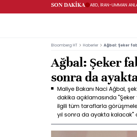
SON DAKİKA
ABD, İRAN-UMMAN ANLA
Bloomberg HT
Haberler
Ağbal: Şeker fab
Ağbal: Şeker fab
sonra da ayakt
Maliye Bakanı Naci Ağbal, şeker 
dakika açıklamasında "Şeker fa
ilgili tüm taraflarla görüşmel
yıl sonra da ayakta kalacak" 