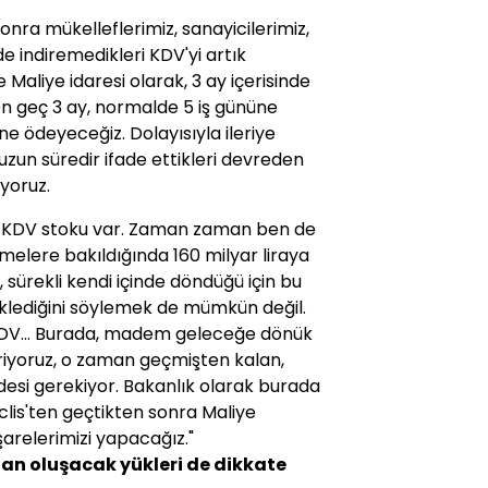
nra mükelleflerimiz, sanayicilerimiz,
nde indiremedikleri KDV'yi artık
 Maliye idaresi olarak, 3 ay içerisinde
n geç 3 ay, normalde 5 iş gününe
ne ödeyeceğiz. Dolayısıyla ileriye
zun süredir ifade ettikleri devreden
yoruz.
eden KDV stoku var. Zaman zaman ben de
lere bakıldığında 160 milyar liraya
 sürekli kendi içinde döndüğü için bu
lediğini söylemek de mümkün değil.
t KDV... Burada, madem geleceğe dönük
riyoruz, o zaman geçmişten kalan,
desi gerekiyor. Bakanlık olarak burada
clis'ten geçtikten sonra Maliye
işarelerimizi yapacağız."
an oluşacak yükleri de dikkate