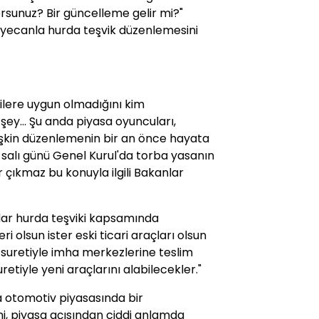
orsunuz? Bir güncelleme gelir mi?"
heyecanla hurda teşvik düzenlemesini
lere uygun olmadığını kim
 şey... Şu anda piyasa oyuncuları,
lişkin düzenlemenin bir an önce hayata
 salı günü Genel Kurul'da torba yasanın
 çıkmaz bu konuyla ilgili Bakanlar
dar hurda teşviki kapsamında
i olsun ister eski ticari araçları olsun
uretiyle imha merkezlerine teslim
etiyle yeni araçlarını alabilecekler."
a otomotiv piyasasında bir
, piyasa açısından ciddi anlamda