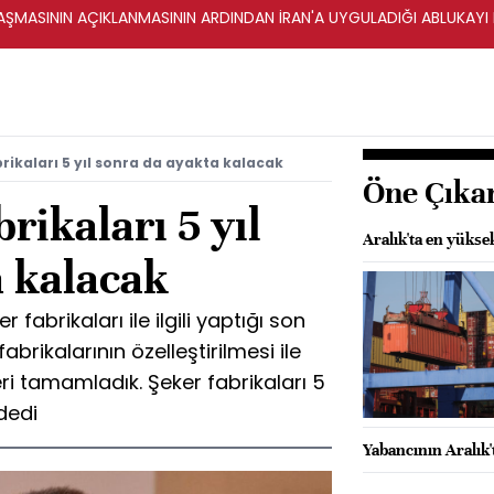
ŞMASININ AÇIKLANMASININ ARDINDAN İRAN'A UYGULADIĞI ABLUKAYI
rikaları 5 yıl sonra da ayakta kalacak
Öne Çıka
rikaları 5 yıl
Aralık'ta en yüksek
a kalacak
fabrikaları ile ilgili yaptığı son
brikalarının özelleştirilmesi ile
eri tamamladık. Şeker fabrikaları 5
dedi
Yabancının Aralık'