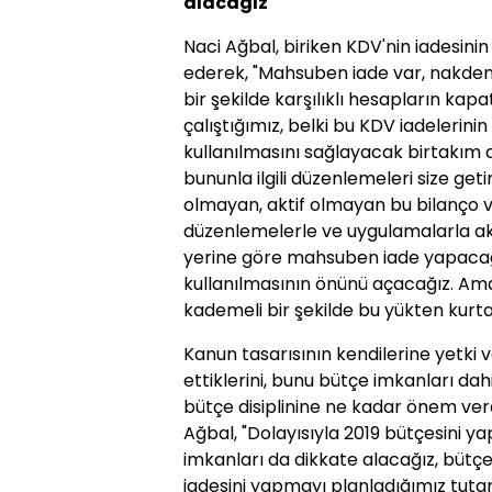
alacağız"
Naci Ağbal, biriken KDV'nin iadesinin 
ederek, "Mahsuben iade var, nakden
bir şekilde karşılıklı hesapların kap
çalıştığımız, belki bu KDV iadelerini
kullanılmasını sağlayacak birtakım 
bununla ilgili düzenlemeleri size geti
olmayan, aktif olmayan bu bilanço v
düzenlemelerle ve uygulamalarla akti
yerine göre mahsuben iade yapacağı
kullanılmasının önünü açacağız. Am
kademeli bir şekilde bu yükten kurtar
Kanun tasarısının kendilerine yetki
ettiklerini, bunu bütçe imkanları dah
bütçe disiplinine ne kadar önem verdik
Ağbal, "Dolayısıyla 2019 bütçesini y
imkanları da dikkate alacağız, büt
iadesini yapmayı planladığımız tutar