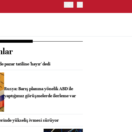
JAPONYA BORSASI'NDA TO
nlar
 pazar tatiline 'hayır' dedi
Rusya: Barış planına yönelik ABD ile
yaptığımız görüşmelerde ilerleme var
rinde yükseliş ivmesi sürüyor