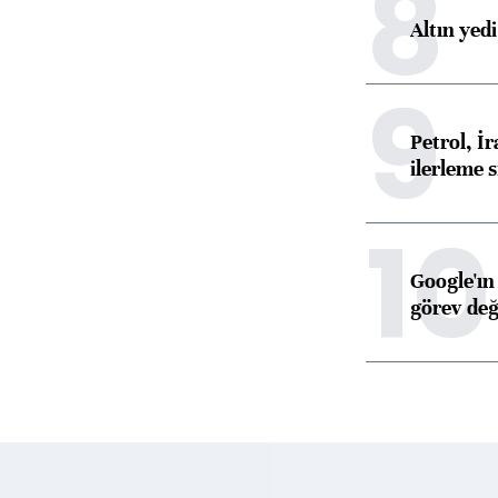
8
Altın yed
9
Petrol, 
ilerleme s
10
Google'ın
görev değ