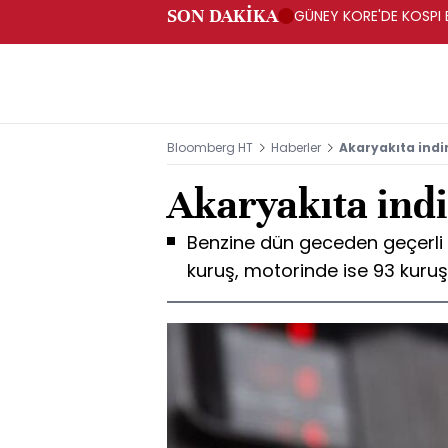
SON DAKİKA
GÜNEY KORE'DE KOSPI 
Bloomberg HT
Haberler
Akaryakıta indi
Akaryakıta ind
Benzine dün geceden geçerli 
kuruş, motorinde ise 93 kuruş 