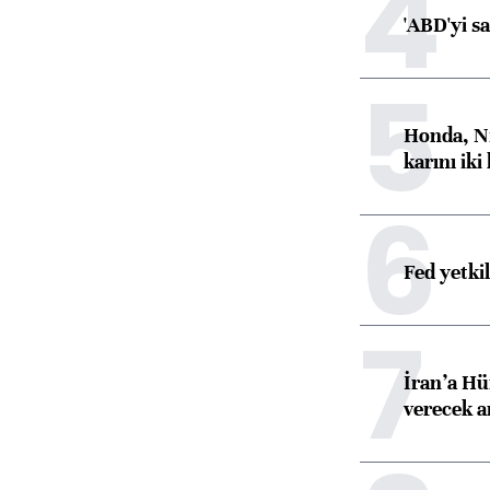
4
'ABD'yi s
5
Honda, Ni
karını iki
6
Fed yetki
7
İran’a Hü
verecek 