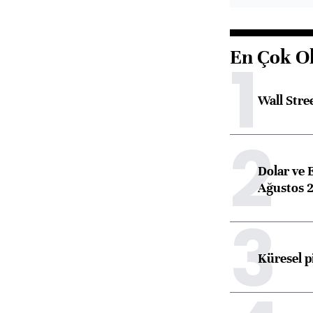
En Çok O
1
Wall Stre
2
Dolar ve 
Ağustos 2
3
Küresel p