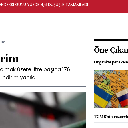
ENDEKSİ GÜNÜ YÜZDE 4,6 DÜŞÜŞLE TAMAMLADI
rim
Öne Çıka
irim
Organize perakende
olmak üzere litre başına 176
indirim yapıldı.
TCMB'nin rezervle