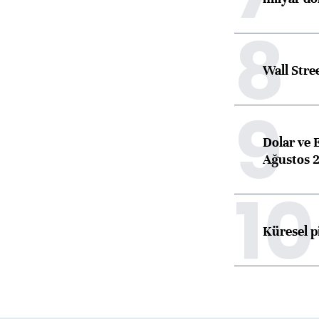
8
Wall Stre
9
Dolar ve 
Ağustos 2
10
Küresel p