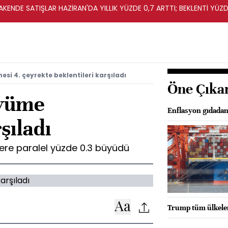
KENDE SATIŞLAR HAZİRAN'DA YILLIK YÜZDE 0,7 ARTTI; BEKLENTİ YÜZDE
i 4. çeyrekte beklentileri karşıladı
Öne Çıka
üyüme
Enflasyon gıdadan
şıladı
lere paralel yüzde 0.3 büyüdü
Trump tüm ülkelere