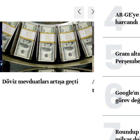
4
AR-GE'ye 
harcandı
5
Gram alt
Perşembe 
6
Döviz mevduatları artışa geçti
ABD'de konut başla
toparlandı
Google'ın
görev değ
7
Roundup d
milyar dol