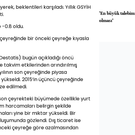
ek, beklentileri karşıladı. Yıllık GSYİH
"En büyük talebim
i.
olması"
-0.8 oldu.
çeyreğinde bir önceki çeyreğe kıyasla
 (Destatis) bugün açıkladığı öncü
 takvim etkilerinden arındırılmış
 yılının son çeyreğinde piyasa
 yükseldi. 2015’in üçüncü çeyreğinde
ze edilmedi.
on çeyrekteki büyümede özellikle yurt
tim harcamaları belirgin şekilde
arı yine bir miktar yükseldi. Bir
uşumunda gözlendi. Dış ticaret ise
önceki çeyreğe göre azalmasından