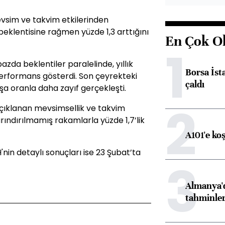
evsim ve takvim etkilerinden
 beklentisine rağmen yüzde 1,3 arttığını
En Çok O
1
zda beklentiler paralelinde, yıllık
Borsa İst
performans gösterdi. Son çeyrekteki
çaldı
ışa oranla daha zayıf gerçekleşti.
2
açıklanan mevsimsellik ve takvim
arındırılmamış rakamlarla yüzde 1,7’lik
A101'e ko
nin detaylı sonuçları ise 23 Şubat’ta
3
Almanya'd
tahminler