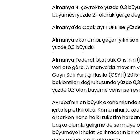
Almanya 4. çeyrekte yüzde 0.3 büyüyer
büyümesi yüzde 2.1 olarak gerçekleşt
Almanya'da Ocak ayı TÜFE ise yüzde 
Almanya ekonomisi, geçen yılın son 
yüzde 0,3 büyüdü.
Almanya Federal İstatistik Ofisi'nin
verilere göre, Almanya'da mevsim ve
Gayri Safi Yurtiçi Hasıla (GSYH) 2015
beklentileri doğrultusunda yüzde 0,3
yüzde 0,3 olan büyüme verisi ise revi
Avrupa'nın en büyük ekonomisinde s
içi talep etkili oldu. Kamu nihai tüke
artarken hane halkı tüketim harcamal
başka olumlu gelişme de sermaye ol
büyümeye ithalat ve ihracatın bir 
dolayı aşağı yönlü etki yaptı.