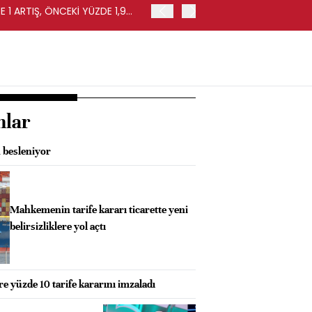
 1 ARTIŞ, ÖNCEKİ YÜZDE 1,9
EURO BÖLGESİ'NDE PERAKE
0,4 ARTIŞ
nlar
 besleniyor
Mahkemenin tarife kararı ticarette yeni
belirsizliklere yol açtı
 yüzde 10 tarife kararını imzaladı