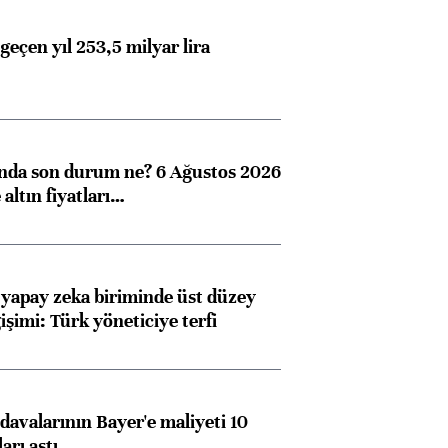
geçen yıl 253,5 milyar lira
Almanya, Commerzbank
Ba
konusunda Unicredit ile
me
görüşmelere hazırlanıyor
ında son durum ne? 6 Ağustos 2026
altın fiyatları…
ngıçları
 yapay zeka biriminde üst düzey
işimi: Türk yöneticiye terfi
avalarının Bayer'e maliyeti 10
arı aştı