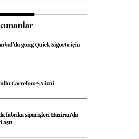
kunanlar
anbul’da gong Quick Sigorta için
şullu CarrefourSA izni
a fabrika siparişleri Haziran'da
i aştı