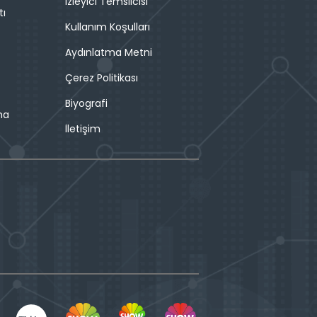
İzleyici Temsilcisi
tı
Kullanım Koşulları
Aydınlatma Metni
Çerez Politikası
Biyografi
ma
İletişim