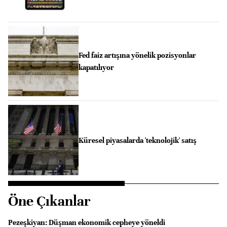
Fed faiz artışına yönelik pozisyonlar
kapatılıyor
Küresel piyasalarda 'teknolojik' satış
Öne Çıkanlar
Pezeşkiyan: Düşman ekonomik cepheye yöneldi