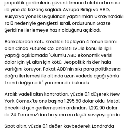
jeopolitik gerilimlerin güvenli limana talebi artırması
ile yine de kazanç sağladı. Avrupa Birliği ve ABD,
Rusya’ya yönelik uygulanan yaptırımları Ukrayna’daki
rolü nedeniyle genişletti. İsrail, ordusunun Gazze
Şeridi’ne ilerlemeye hazır olduğunu açıkladı.
Bankalardan kötü kredileri toplayan 4 fonun birimi
olan Cinda Futures Co. analisti Lv Jie konu ile ilgili
yaptığı açıklamada "Olumlu ABD ekonomik verisi
dolar için iyi, altın için kötü. Jeopolitik riskler hala
varlığını koruyor. Fakat ABD'nin sıkı para politikasına
doğru ilerlemesi ile altında uzun vadede aşağı yönlü
trend değişmedi." yorumunda bulundu.
Aralık vadeli altın kontratları, yüzde 0.1 düşerek New
York Comex’te ons başına 1,295.50 dolar oldu. Metal,
önceki iki gün gerilemesinin ardından, 1,292.90 dolar
ile 24 Temmuz’dan bu yana en düşük seviyeyi gördü.
Spot altın, yüzde 0.1 değer kaybederek Londra’da