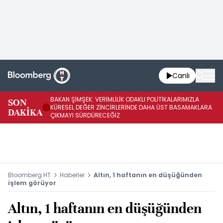
Canlı
BAKAN ŞİMŞEK: VERİMLİLİK ODAKLI POLİTİKALARIMIZLA
BA
SON
KÜRESEL DEĞER ZİNCİRLERİNDE DAHA ÜST BASAMAKLARA
VE
DAKİKA
ÇIKMAYI SÜRDÜRECEĞİZ
DÖ
Bloomberg HT
Haberler
Altın, 1 haftanın en düşüğünden
işlem görüyor
Altın, 1 haftanın en düşüğünden