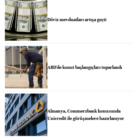
Döviz mevduatları artışa geçti
ABD'de konut başlangıçları toparlandı
Almanya, Commerzbank konusunda
Unicredit ile görüşmelere hazırlanıyor