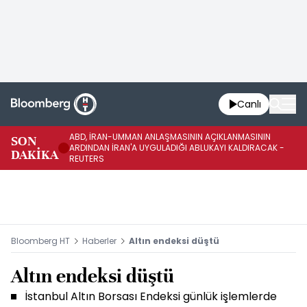
Canlı
ABD, İRAN-UMMAN ANLAŞMASININ AÇIKLANMASININ
AB
SON
ARDINDAN İRAN'A UYGULADIĞI ABLUKAYI KALDIRACAK -
GE
DAKİKA
REUTERS
UY
Bloomberg HT
Haberler
Altın endeksi düştü
Altın endeksi düştü
İstanbul Altın Borsası Endeksi günlük işlemlerde