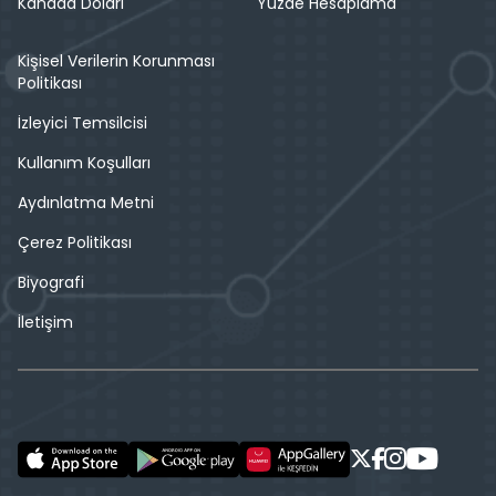
Kanada Doları
Yüzde Hesaplama
Kişisel Verilerin Korunması
Politikası
İzleyici Temsilcisi
Kullanım Koşulları
Aydınlatma Metni
Çerez Politikası
Biyografi
İletişim