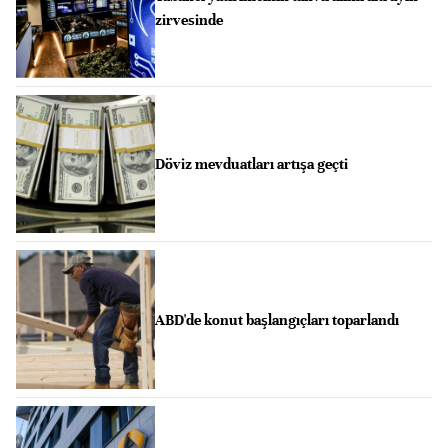
zirvesinde
Döviz mevduatları artışa geçti
ABD'de konut başlangıçları toparlandı