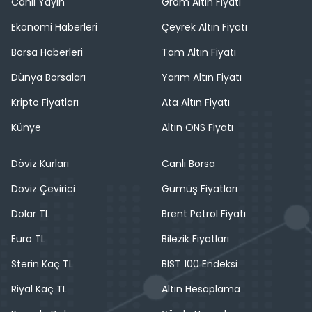
Canlı Yayın
Gram Altın Fiyatı
Ekonomi Haberleri
Çeyrek Altın Fiyatı
Borsa Haberleri
Tam Altın Fiyatı
Dünya Borsaları
Yarım Altın Fiyatı
Kripto Fiyatları
Ata Altın Fiyatı
Künye
Altın ONS Fiyatı
Döviz Kurları
Canlı Borsa
Döviz Çevirici
Gümüş Fiyatları
Dolar TL
Brent Petrol Fiyatı
Euro TL
Bilezik Fiyatları
Sterin Kaç TL
BIST 100 Endeksi
Riyal Kaç TL
Altın Hesaplama