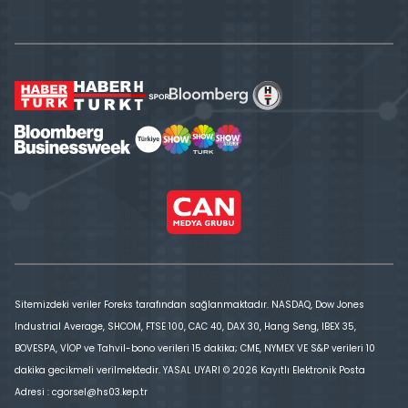
Sitemizdeki veriler Foreks tarafından sağlanmaktadır. NASDAQ, Dow Jones
Industrial Average, SHCOM, FTSE 100, CAC 40, DAX 30, Hang Seng, IBEX 35,
BOVESPA, VİOP ve Tahvil-bono verileri 15 dakika; CME, NYMEX VE S&P verileri 10
dakika gecikmeli verilmektedir. YASAL UYARI © 2026 Kayıtlı Elektronik Posta
Adresi : cgorsel@hs03.kep.tr