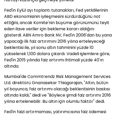
Fed'in Eylül ayı toplantı tutanakları, Fed yetkililerinin
ABD ekonomisinin iyileşmesini sürdürdüğünü not
ettiğini, ancak Komite'nin büyüme görünümünü teyit
eden ilave veriler için bekleme kararı aldığını
gösterdi. ABN Amro Bank NV, Fed'in 2006'dan bu yana
yapacağı ilk faiz artırımını 2016 yılına erteleyeceği
beklentisi ile, yıl sonu altın tahminini yüzde 10
yükselerek 1,100 dolara çıkardı. Vadeli işlemlere göre,
Fed'in 2015 yılında faiz artırımı ihtimali yüzde 40'ın
altında.
Mumbai'de Commtrendz Risk Management Services
Ltd. direktörü Gnanasekar Thiagarajan, "Altın, bütün
yıl boyunca, faiz artırımı olacağı beklentisinin baskısı
altında kaldı," dedi ve "Böylece şimdi faiz artırımı 2016
yılına ertelenebilir. Bu altın için olumlu faktör" dedi.
Fed'in faizi artırmaması, yatırımcısına faiz ödemesi