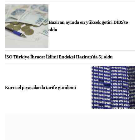
Haziran ayında en yüksek getiri DİBS'te
oldu
İSO Türkiye İhracat İklimi Endeksi Haziran'da 51 oldu
Küresel piyasalarda tarife gündemi