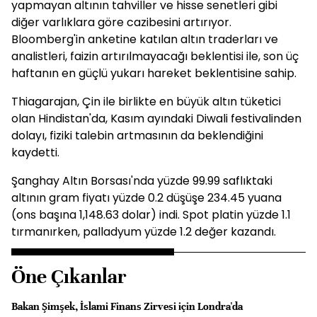
yapmayan altının tahviller ve hisse senetleri gibi
diğer varlıklara göre cazibesini artırıyor.
Bloomberg'in anketine katılan altın traderları ve
analistleri, faizin artırılmayacağı beklentisi ile, son üç
haftanın en güçlü yukarı hareket beklentisine sahip.
Thiagarajan, Çin ile birlikte en büyük altın tüketici
olan Hindistan'da, Kasım ayındaki Diwali festivalinden
dolayı, fiziki talebin artmasının da beklendiğini
kaydetti.
Şanghay Altın Borsası'nda yüzde 99.99 saflıktaki
altının gram fiyatı yüzde 0.2 düşüşe 234.45 yuana
(ons başına 1,148.63 dolar) indi. Spot platin yüzde 1.1
tırmanırken, palladyum yüzde 1.2 değer kazandı.
Öne Çıkanlar
Bakan Şimşek, İslami Finans Zirvesi için Londra'da