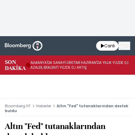
Canlı
SON
ALMANYA'DA SANAYİ ÜRETİMİ HAZİRAN'DA YILLIK YÜZDE 0,1
AL
DAKİKA
AZALDI, BEKLENTİ YÜZDE 0,1 ARTIŞ
AR
Bloomberg HT
Haberler
Altın "Fed" tutanaklarından destek
buldu
Altın "Fed" tutanaklarından