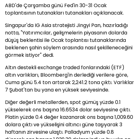
ABD'de Çarşamba günü Fed'in 30-31 Ocak
toplantısının tutanakları tutanakları açıklanacak.
Singapur'da IG Asia stratejisti Jingyi Pan, hazırladığı
notta, "Yatırımcılar, gelişmelerin piyasanın dolarda
düşüş beklentisi ile Ocak toplantısı tutanaklarında
beklenen şahin söylem arasında nasıl şekilleneceğini
görmek istiyor" dedi.
Altın destekli exchange traded fonlarındaki (ETF)
altın varlıkları, Bloomberg'in derlediği verilere göre,
Cuma günü 5.4 ton artarak 2,241.2 tona çıktı. Varlıklar
7 Şubat'tan bu yana en yüksek seviyesinde.
Diğer değerli metallerden, spot gümüş yüzde 0.1
yükselerek ons başına 16.6534 dolar seviyesine çıktı.
Platin yüzde 0.4 değer kazanarak ons başına 1,009.60
dolara çıktı ve yükselişini altıncı güne taşıyarak 3
haftanın zirvesine ulaştı. Palladyum yüzde 0.8