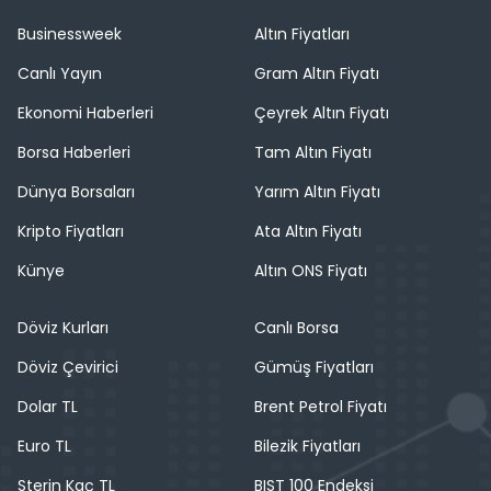
Businessweek
Altın Fiyatları
Canlı Yayın
Gram Altın Fiyatı
Ekonomi Haberleri
Çeyrek Altın Fiyatı
Borsa Haberleri
Tam Altın Fiyatı
Dünya Borsaları
Yarım Altın Fiyatı
Kripto Fiyatları
Ata Altın Fiyatı
Künye
Altın ONS Fiyatı
Döviz Kurları
Canlı Borsa
Döviz Çevirici
Gümüş Fiyatları
Dolar TL
Brent Petrol Fiyatı
Euro TL
Bilezik Fiyatları
Sterin Kaç TL
BIST 100 Endeksi