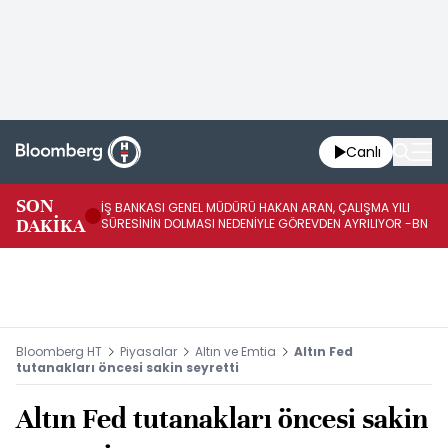
Canlı
SON
İŞ BANKASI GENEL MÜDÜRÜ HAKAN ARAN, ÇALIŞMA YILI
İŞ
DAKİKA
SÜRESİNİN DOLMASI NEDENİYLE GÖREVDEN AYRILIYOR -BN
AT
Bloomberg HT
Piyasalar
Altın ve Emtia
Altın Fed
tutanakları öncesi sakin seyretti
Altın Fed tutanakları öncesi sakin