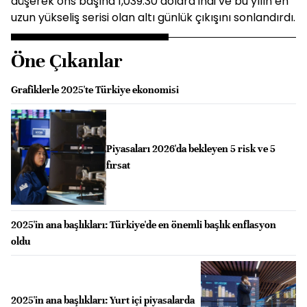
düşerek ons başına 1,039.30 dolara indi ve bu yılın en
uzun yükseliş serisi olan altı günlük çıkışını sonlandırdı.
Öne Çıkanlar
Grafiklerle 2025'te Türkiye ekonomisi
Piyasaları 2026'da bekleyen 5 risk ve 5
fırsat
2025'in ana başlıkları: Türkiye'de en önemli başlık enflasyon
oldu
2025'in ana başlıkları: Yurt içi piyasalarda