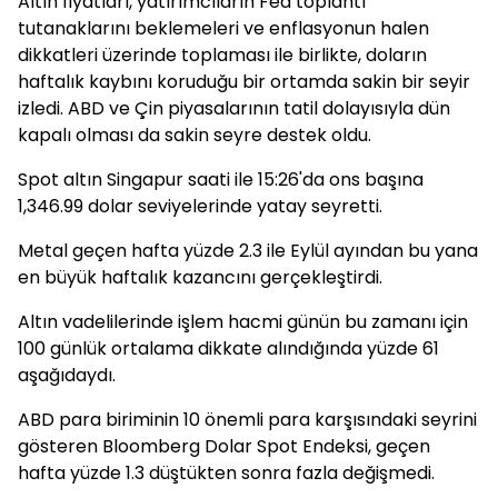
Altın fiyatları, yatırımcıların Fed toplantı
tutanaklarını beklemeleri ve enflasyonun halen
dikkatleri üzerinde toplaması ile birlikte, doların
haftalık kaybını koruduğu bir ortamda sakin bir seyir
izledi. ABD ve Çin piyasalarının tatil dolayısıyla dün
kapalı olması da sakin seyre destek oldu.
Spot altın Singapur saati ile 15:26'da ons başına
1,346.99 dolar seviyelerinde yatay seyretti.
Metal geçen hafta yüzde 2.3 ile Eylül ayından bu yana
en büyük haftalık kazancını gerçekleştirdi.
Altın vadelilerinde işlem hacmi günün bu zamanı için
100 günlük ortalama dikkate alındığında yüzde 61
aşağıdaydı.
ABD para biriminin 10 önemli para karşısındaki seyrini
gösteren Bloomberg Dolar Spot Endeksi, geçen
hafta yüzde 1.3 düştükten sonra fazla değişmedi.