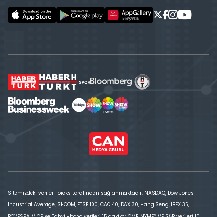
Sitemizdeki veriler Foreks tarafından sağlanmaktadır. NASDAQ, Dow Jones
Industrial Average, SHCOM, FTSE 100, CAC 40, DAX 30, Hang Seng, IBEX 35,
BOVESPA, VİOP ve Tahvil-bono verileri 15 dakika; CME, NYMEX VE S&P verileri 10