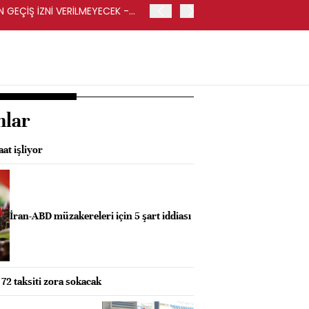
GEÇİŞ İZNİ VERİLMEYECEK -
İRAN-UMMAN ANLAŞMASI K
HABER AJANSI
nlar
at işliyor
İran-ABD müzakereleri için 5 şart iddiası
a 72 taksiti zora sokacak