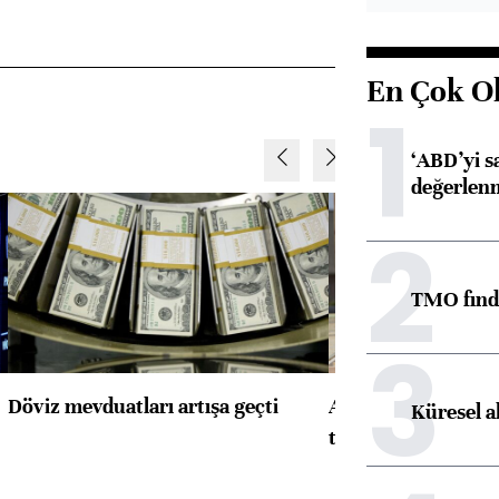
En Çok O
1
‘ABD’yi s
değerlen
2
TMO fındık
3
Döviz mevduatları artışa geçti
ABD'de konut başla
Küresel a
toparlandı