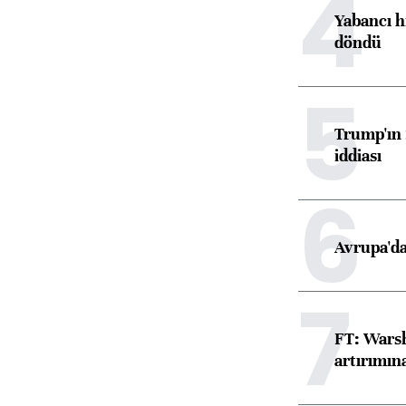
4
Yabancı h
döndü
5
Trump'ın 
iddiası
6
Avrupa'da
7
FT: Warsh
artırımın