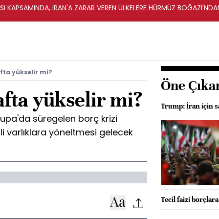
 KAPSAMINDA, İRAN'A ZARAR VEREN ÜLKELERE HÜRMÜZ BOĞAZI'NDAN 
fta yükselir mi?
Öne Çıka
afta yükselir mi?
Trump: İran için sa
pa'da süregelen borç krizi
li varlıklara yöneltmesi gelecek
Tecil faizi borçlar