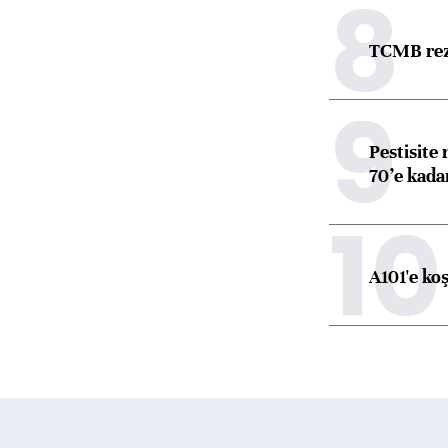
8
TCMB reze
9
Pestisite
70’e kadar
10
A101'e ko