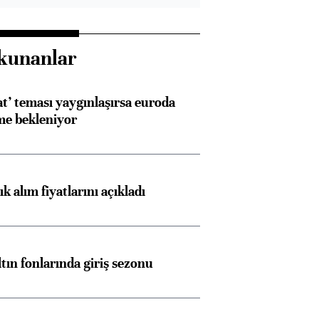
kunanlar
at’ teması yaygınlaşırsa euroda
me bekleniyor
Almanya, Commerzbank
Ba
konusunda Unicredit ile
me
görüşmelere hazırlanıyor
 alım fiyatlarını açıkladı
ngıçları
ltın fonlarında giriş sezonu