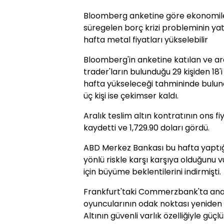
Bloomberg anketine göre ekonomil
süregelen borç krizi probleminin ya
hafta metal fiyatları yükselebilir
Bloomberg'in anketine katılan ve ara
trader'ların bulunduğu 29 kişiden 18'
hafta yükseleceği tahmininde bulund
üç kişi ise çekimser kaldı.
Aralık teslim altın kontratının ons fi
kaydetti ve 1,729.90 doları gördü.
ABD Merkez Bankası bu hafta yaptığ
yönlü riskle karşı karşıya olduğunu vu
için büyüme beklentilerini indirmişti.
Frankfurt'taki Commerzbank'ta anal
oyuncularının odak noktası yeniden e
Altının güvenli varlık özelliğiyle güç