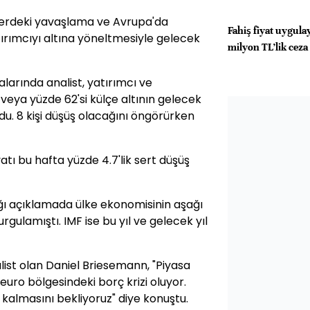
erdeki yavaşlama ve Avrupa'da
Fahiş fiyat uygula
tırımcıyı altına yöneltmesiyle gelecek
milyon TL’lik ceza
larında analist, yatırımcı ve
i veya yüzde 62'si külçe altının gelecek
u. 8 kişi düşüş olacağını öngörürken
yatı bu hafta yüzde 4.7'lik sert düşüş
ı açıklamada ülke ekonomisinin aşağı
rgulamıştı. IMF ise bu yıl ve gelecek yıl
ist olan Daniel Briesemann, "Piyasa
uro bölgesindeki borç krizi oluyor.
lü kalmasını bekliyoruz" diye konuştu.