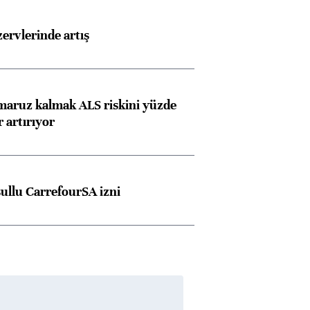
rvlerinde artış
 maruz kalmak ALS riskini yüzde
 artırıyor
şullu CarrefourSA izni