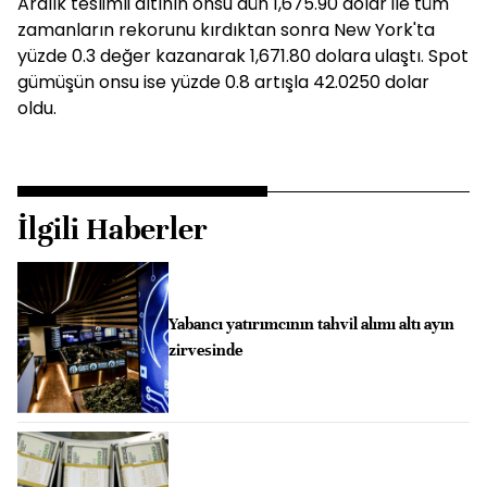
Aralık teslimli altının onsu dün 1,675.90 dolar ile tüm
zamanların rekorunu kırdıktan sonra New York'ta
yüzde 0.3 değer kazanarak 1,671.80 dolara ulaştı. Spot
gümüşün onsu ise yüzde 0.8 artışla 42.0250 dolar
oldu.
İlgili Haberler
Yabancı yatırımcının tahvil alımı altı ayın
zirvesinde