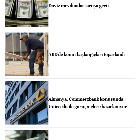
Döviz mevduatları artışa geçti
ABD'de konut başlangıçları toparlandı
Almanya, Commerzbank konusunda
Unicredit ile görüşmelere hazırlanıyor