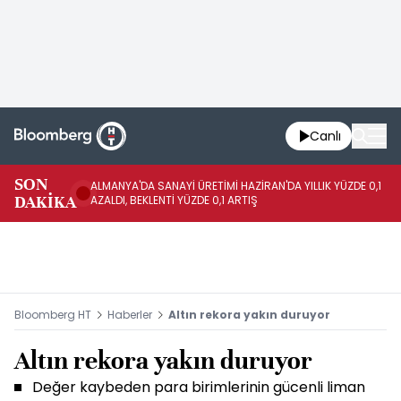
Canlı
SON
ALMANYA'DA SANAYİ ÜRETİMİ HAZİRAN'DA YILLIK YÜZDE 0,1
AL
DAKİKA
AZALDI, BEKLENTİ YÜZDE 0,1 ARTIŞ
AR
Bloomberg HT
Haberler
Altın rekora yakın duruyor
Altın rekora yakın duruyor
Değer kaybeden para birimlerinin gücenli liman