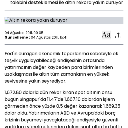
talebini desteklemesi ile altın rekora yakın duruyor
04 Ağustos 2011, 09:05
Güncelleme :
04 Ağustos 2011, 15:41
Fed'in durağan ekonomik toparlanma sebebiyle ek
teşvik uygulayabileceği endişesinin ortasında
yatırımcının değer kaybeden para birimlerinden
uzaklaşması ile altın tüm zamanların en yüksek
seviyesine yakın seyrediyor.
1,672.80 dolarla dün rekor kıran spot altının onsu
bugün Singapur'da 11.47'de 1,667.10 dolardan işlem
görmeden önce yüzde 0.5 değer kazanarak 1,669.35
dolar oldu. Yatırımcıların ABD ve Avrupa'daki borç
krizinin büyümeyi yavaşlatacağı endişesiyle güvenli
varlıklara yönelmelerinden dolayı spot altın bu hafta