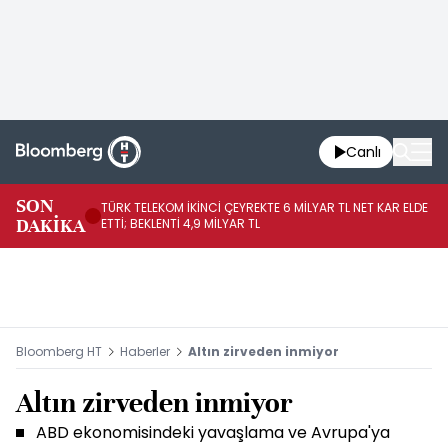
Canlı
SON
TÜRK TELEKOM İKİNCİ ÇEYREKTE 6 MİLYAR TL NET KAR ELDE
AB
DAKİKA
ETTİ; BEKLENTİ 4,9 MİLYAR TL
İR
Bloomberg HT
Haberler
Altın zirveden inmiyor
Altın zirveden inmiyor
ABD ekonomisindeki yavaşlama ve Avrupa'ya