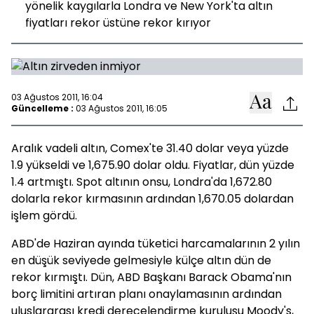
yönelik kaygılarla Londra ve New York'ta altın
fiyatları rekor üstüne rekor kırıyor
03 Ağustos 2011, 16:04
Güncelleme :
03 Ağustos 2011, 16:05
Aralık vadeli altın, Comex'te 31.40 dolar veya yüzde
1.9 yükseldi ve 1,675.90 dolar oldu. Fiyatlar, dün yüzde
1.4 artmıştı. Spot altının onsu, Londra'da 1,672.80
dolarla rekor kırmasının ardından 1,670.05 dolardan
işlem gördü.
ABD'de Haziran ayında tüketici harcamalarının 2 yılın
en düşük seviyede gelmesiyle külçe altın dün de
rekor kırmıştı. Dün, ABD Başkanı Barack Obama'nın
borç limitini artıran planı onaylamasının ardından
uluslararası kredi derecelendirme kuruluşu Moody's,