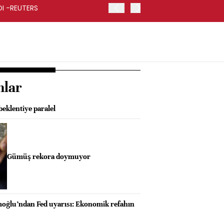
RDI -REUTERS
KOÇ HOLDİNG İKİNCİ ÇEYR
nlar
eklentiye paralel
Gümüş rekora doymuyor
oğlu’ndan Fed uyarısı: Ekonomik refahın