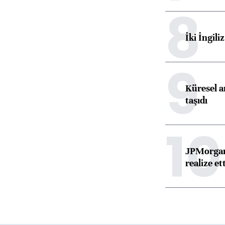
8
İki İngili
9
Küresel ar
taşıdı
10
JPMorgan
realize ett